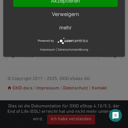
Akzeptieren
KORREKTUREN
Verweigern
mehr
Eine Liste aller mit diesem Patch behobenen Bugs finden
Sie in unserem Bugtrack-System:
https://bugs.oxid-
esales.com/changelog_page.php?version_id=134
.
Powered by
Impressum
|
Datenschutzerklärung
Previous
Next
© Copyright 2017 - 2025, OXID eSales AG.
OXID docs
|
Impressum
|
Datenschutz
|
Kontakt
Dies ist die Dokumentation für OXID eShop 4.10/5.3, der
End of Life (EOL) erreicht hat und nicht mehr unterstützt
wird.
Ich habe verstanden