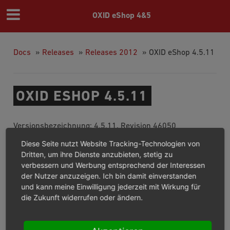
OXID eShop 4&5
Docs
»
Releases
»
Releases 2012
»
OXID eShop 4.5.11
OXID ESHOP 4.5.11
Versionsbezeichnung: 4.5.11, Revision 46050
Veröffentlichungstermin: 12.06.2012
Diese Seite nutzt Website Tracking-Technologien von
Dritten, um ihre Dienste anzubieten, stetig zu
verbessern und Werbung entsprechend der Interessen
VERBESSERUNGEN UND
der Nutzer anzuzeigen. Ich bin damit einverstanden
und kann meine Einwilligung jederzeit mit Wirkung für
ANPASSUNGEN
die Zukunft widerrufen oder ändern.
In Version 4.5.11 wurden keine Templates geändert.