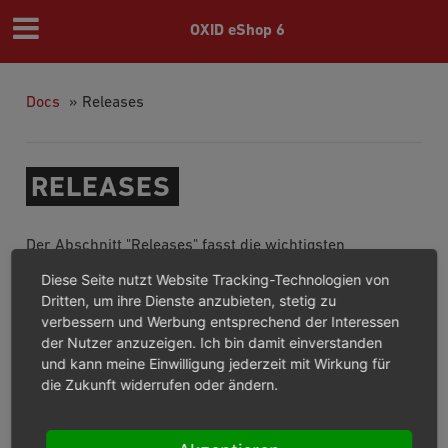
OXID eShop 6
Docs
»
Releases
RELEASES
Der Abschnitt "Releases" fasst die wichtigsten
Informationen zu den veröffentlichten Versionen des
Diese Seite nutzt Website Tracking-Technologien von
OXID eShop zusammen.
Dritten, um ihre Dienste anzubieten, stetig zu
verbessern und Werbung entsprechend der Interessen
Übersicht aller Releases ab 2017
der Nutzer anzuzeigen. Ich bin damit einverstanden
und kann meine Einwilligung jederzeit mit Wirkung für
Releases 2019
die Zukunft widerrufen oder ändern.
Releases 2018
Releases 2017