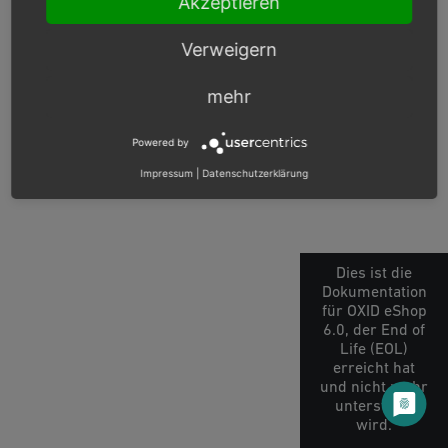
Akzeptieren
Previous
Next
Verweigern
mehr
© Copyright 2003 – 2026, OXID eSales AG.
OXID docs
|
Impressum
|
Datenschutz
|
Kontakt
Powered by
Impressum
|
Datenschutzerklärung
Dies ist die
Dokumentation
für OXID eShop
6.0, der End of
Life (EOL)
erreicht hat
und nicht mehr
unterstützt
wird.