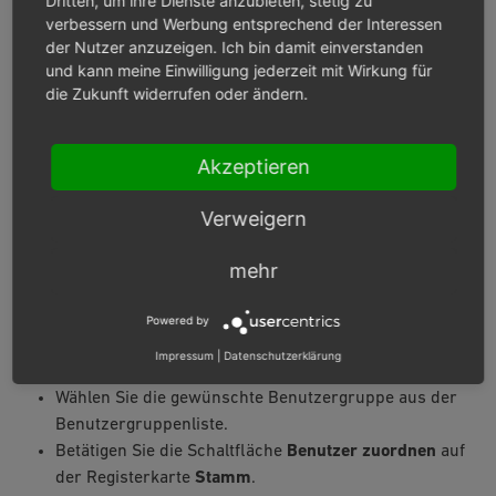
Dritten, um ihre Dienste anzubieten, stetig zu
verbessern und Werbung entsprechend der Interessen
Gehen Sie zu
Benutzer verwalten ‣ Benutzer
.
der Nutzer anzuzeigen. Ich bin damit einverstanden
Wählen Sie den gewünschten Benutzer aus der
und kann meine Einwilligung jederzeit mit Wirkung für
Benutzerliste.
die Zukunft widerrufen oder ändern.
Betätigen Sie die Schaltfläche
Benutzergruppen
zuordnen
auf der Registerkarte
Stamm
.
Verschieben Sie die Benutzergruppe per Drag & Drop
Akzeptieren
in die rechte Liste des Zuordnungsfensters.
Schließen Sie das Zuordnungsfenster.
Verweigern
Mehrere Benutzer werden einer Benutzergruppe
mehr
zugeordnet.
Powered by
Gehen Sie zu
Benutzer verwalten ‣
Impressum
|
Datenschutzerklärung
Benutzergruppen
.
Wählen Sie die gewünschte Benutzergruppe aus der
Benutzergruppenliste.
Betätigen Sie die Schaltfläche
Benutzer zuordnen
auf
der Registerkarte
Stamm
.