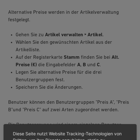
Alternative Preise werden in der Artikelverwaltung
festgelegt.
Gehen Sie zu
Artikel verwalten ‣ Artikel
.
Wählen Sie den gewünschten Artikel aus der
Artikelliste.
Auf der Registerkarte
Stamm
finden Sie bei
Alt.
Preise (€)
die Eingabefelder
A
,
B
und
C
.
Legen Sie alternative Preise für die drei
Benutzergruppen fest.
Speichern Sie die Änderungen.
Benutzer können den Benutzergruppen "Preis A", "Preis
B"und "Preis C" auf zwei Arten zugeordnet werden.
Die Benutzergruppe wird einem einzelnen Benutzer
zugewiesen.
Diese Seite nutzt Website Tracking-Technologien von