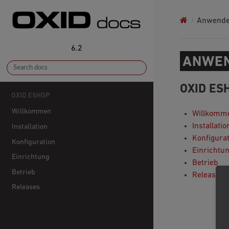
Anwende
6.2
ANWEN
OXID ES
OXID ESHOP
Willkommen
Willkomm
Installatio
Installation
Konfigura
Konfiguration
Einrichtu
Einrichtung
Betrieb
Betrieb
Releases
Releases