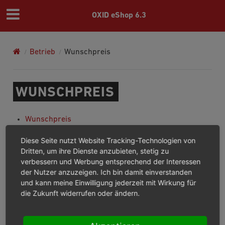
OXID eShop 6.3
Betrieb
Wunschpreis
WUNSCHPREIS
Wunschpreis
Registerkarte Stamm
Diese Seite nutzt Website Tracking-Technologien von
Registerkarte E-Mail
Dritten, um ihre Dienste anzubieten, stetig zu
verbessern und Werbung entsprechend der Interessen
Previous
Next
der Nutzer anzuzeigen. Ich bin damit einverstanden
und kann meine Einwilligung jederzeit mit Wirkung für
die Zukunft widerrufen oder ändern.
© Copyright 2003 – 2026, OXID eSales AG.