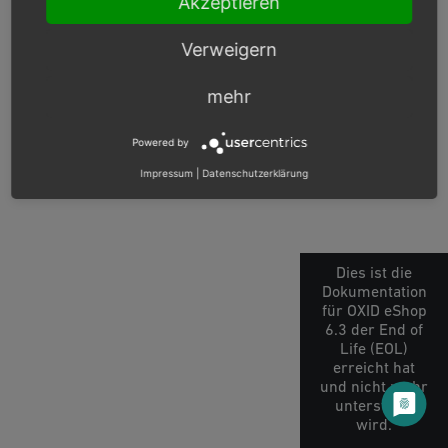
Akzeptieren
OXID docs
|
Impressum
|
Datenschutz
|
Kontakt
Verweigern
mehr
Powered by
Impressum
|
Datenschutzerklärung
Dies ist die
Dokumentation
für OXID eShop
6.3 der End of
Life (EOL)
erreicht hat
und nicht mehr
unterstützt
wird.