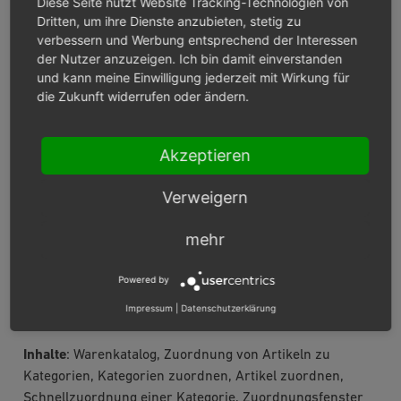
Diese Seite nutzt Website Tracking-Technologien von
Artikel lesen
Dritten, um ihre Dienste anzubieten, stetig zu
verbessern und Werbung entsprechend der Interessen
STAFFELPREISE
der Nutzer anzuzeigen. Ich bin damit einverstanden
und kann meine Einwilligung jederzeit mit Wirkung für
die Zukunft widerrufen oder ändern.
Inhalte
: Preis, Staffelpreis, absolut, prozentual,
Mengenrabatt, Detailseite des Artikels, Warenkorb
Artikel lesen
Akzeptieren
Verweigern
WARENKATALOG - ZUORDNUNG,
mehr
SORTIERUNG UND FILTER
Powered by
ZUORDNUNG VON ARTIKELN ZU
Impressum
|
Datenschutzerklärung
KATEGORIEN
Inhalte
: Warenkatalog, Zuordnung von Artikeln zu
Kategorien, Kategorien zuordnen, Artikel zuordnen,
Schnellzuordnung einer Kategorie, Zuordnungsfenster