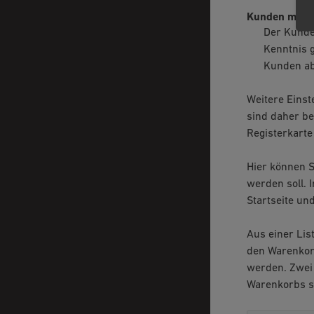
Kunden müsse
Der Kunde
Kenntnis g
Kunden ab
Weitere Einst
sind daher b
Registerkart
Hier können S
werden soll. 
Startseite un
Aus einer Lis
den Warenkor
werden. Zwei 
Warenkorbs s