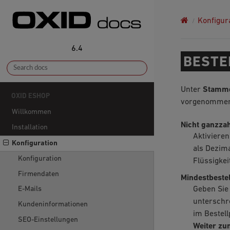
Konfigur
6.4
BESTE
Unter
Stammda
OXID ESHOP
vorgenommen 
Willkommen
Nicht ganzzah
Installation
Aktivieren
Konfiguration
als Dezim
Konfiguration
Flüssigkei
Firmendaten
Mindestbestel
Geben Sie 
E-Mails
unterschre
Kundeninformationen
im Bestell
SEO-Einstellungen
Weiter zu