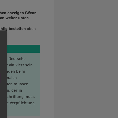
 oben anzeigen (Wenn
ton weiter unten
htig bestellen
oben
e der Deutsche
cht aktiviert sein.
es Kunden beim
Merkmalen
ndkosten müssen
eben, der in
 Beschriftung muss
ielle Verpflichtung