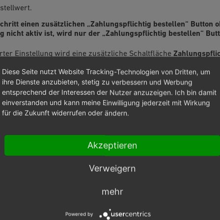
tellwert.
schritt einen zusätzlichen „Zahlungspflichtig bestellen“ Button
g nicht aktiv ist, wird nur der „Zahlungspflichtig bestellen“ But
erter Einstellung wird eine zusätzliche Schaltfläche
Zahlungspflic
estelldaten angezeigt.
Diese Seite nutzt Website Tracking-Technologien von Dritten, um
ihre Dienste anzubieten, stetig zu verbessern und Werbung
entsprechend der Interessen der Nutzer anzuzeigen. Ich bin damit
einverstanden und kann meine Einwilligung jederzeit mit Wirkung
01.08.2012 in Kraft getretenen sogenannten "Button-Lösung", di
für die Zukunft widerrufen oder ändern.
rabschiedet hatte, sollte diese Einstellung für deutsche Shops ni
stellt an Shopbetreiber klare Anforderungen zur Information d
Akzeptieren
hluss. Die Bestellseite muss die Artikel mit ihren wesentlichen 
 Preis und Gesamtpreis der Artikel inklusive anfallender Versa
Verweigern
 sein. Es darf nur einen einzigen Button zum Bestellabschluss g
er Nähe zu diesen Informationen angeordnet sein muss. Dessen
mehr
unmissverständlich darauf hinweisen, dass der Kauf eine finanz
Powered by