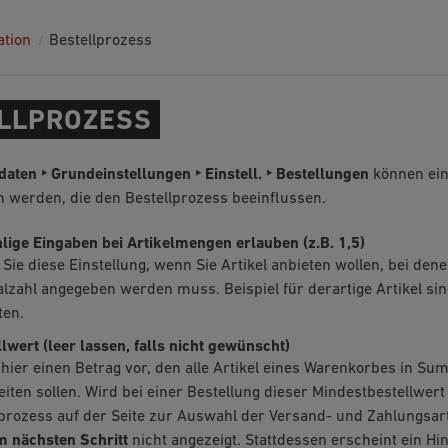
ation
Bestellprozess
LLPROZESS
ten ‣ Grundeinstellungen ‣ Einstell. ‣ Bestellungen
können ein
werden, die den Bestellprozess beeinflussen.
lige Eingaben bei Artikelmengen erlauben (z.B. 1,5)
 Sie diese Einstellung, wenn Sie Artikel anbieten wollen, bei den
alzahl angegeben werden muss. Beispiel für derartige Artikel si
ten.
lwert (leer lassen, falls nicht gewünscht)
hier einen Betrag vor, den alle Artikel eines Warenkorbes in Su
iten sollen. Wird bei einer Bestellung dieser Mindestbestellwert 
prozess auf der Seite zur Auswahl der Versand- und Zahlungsart
m nächsten Schritt
nicht angezeigt. Stattdessen erscheint ein Hi