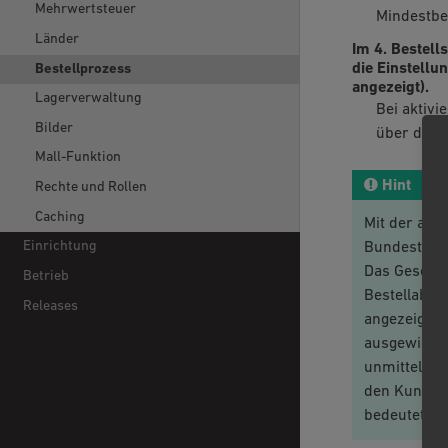
Mehrwertsteuer
Mindestbes
Länder
Im 4. Bestell
die Einstellun
Bestellprozess
angezeigt).
Lagerverwaltung
Bei aktivi
Bilder
über den B
Mall-Funktion
Hint
Rechte und Rollen
Caching
Mit der am 
Einrichtung
Bundestag ve
Das Gesetz 
Betrieb
Bestellabsc
Releases
angezeigen.
ausgewiesen
unmittelbar
den Kunden 
bedeutet.