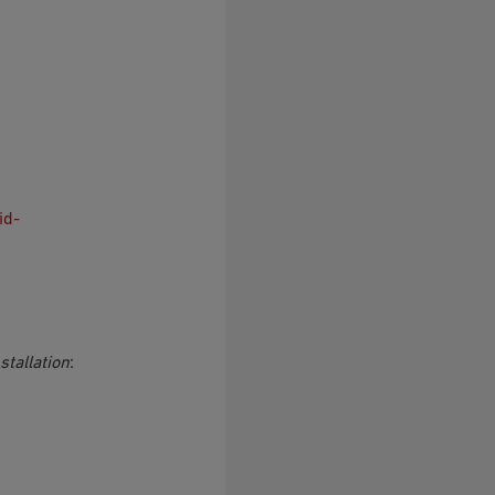
id-
stallation
: