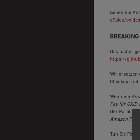
Sehen Sie Än
eSales/oxide
BREAKING
Das bisherig
https://gith
Wir ersetzen
Checkout mit
Wenn Sie
Ama
Pay für OXID
v
Der Parallelbe
Amazon Pay &
Tun Sie Folge