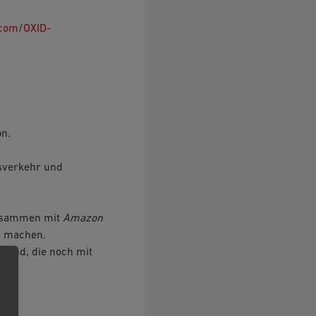
.com/OXID-
on.
sverkehr und
zusammen mit
Amazon
5 machen.
n sind, die noch mit