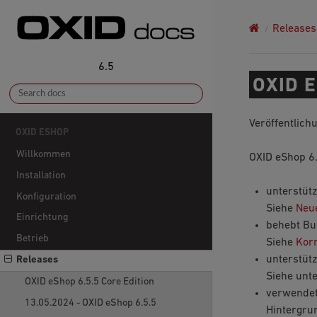
Releases
6.5
OXID E
Veröffentlich
OXID ESHOP
Willkommen
OXID eShop 6
Installation
unterstüt
Konfiguration
Siehe
Neue
Einrichtung
behebt Bu
Betrieb
Siehe
Kor
unterstütz
Releases
Siehe unt
OXID eShop 6.5.5 Core Edition
verwende
13.05.2024 - OXID eShop 6.5.5
Hintergrun