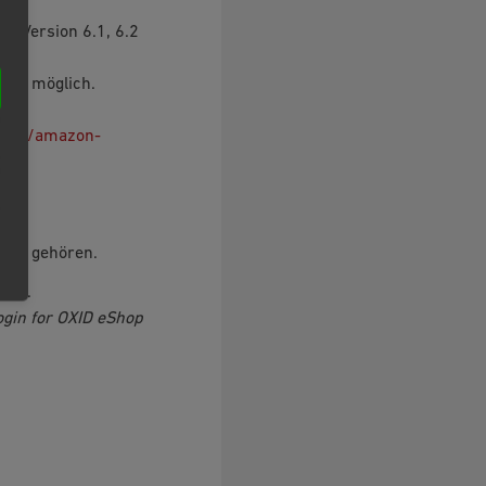
p Version 6.1, 6.2
 6.3 möglich.
dules/amazon-
Shop
gehören.
D
ab.
gin for OXID eShop