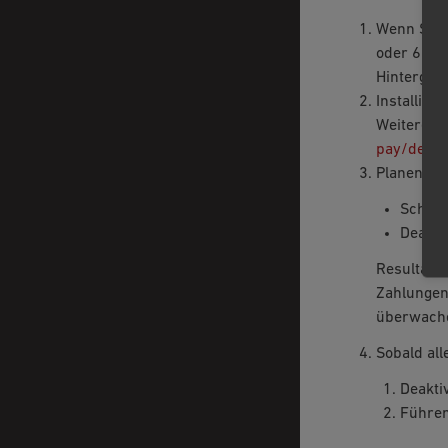
Wenn Sie O
oder 6.3.
Hintergrun
Installier
Weitere In
pay/de/la
Planen Sie
Schalt
Deakti
Resultat:
Zahlungen 
überwach
Sobald all
Deakti
Führen