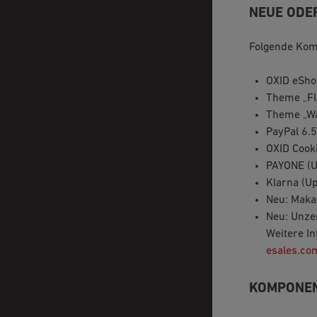
NEUE ODE
Folgende Kom
OXID eSho
Theme „Flo
Theme „Wa
PayPal 6.5
OXID Cook
PAYONE (U
Klarna (Up
Neu: Makai
Neu: Unzer
Weitere I
esales.co
KOMPONEN