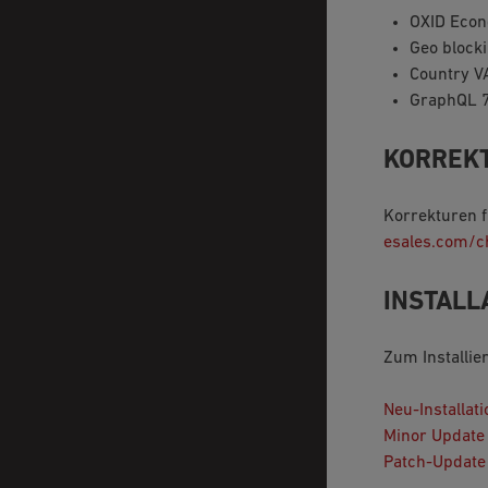
OXID Econd
Geo blocki
Country V
GraphQL 7
KORREK
Korrekturen 
esales.com/c
INSTALL
Zum Installie
Neu-Installati
Minor Update 
Patch-Update 