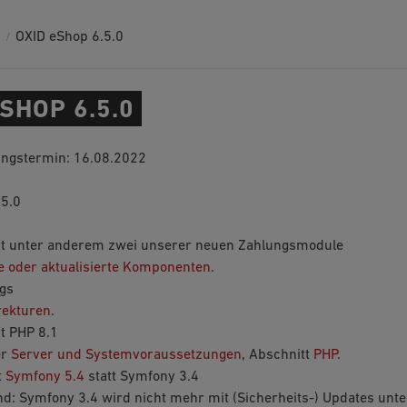
OXID eShop 6.5.0
SHOP 6.5.0
ungstermin: 16.08.2022
.5.0
zt unter anderem zwei unserer neuen Zahlungsmodule
 oder aktualisierte Komponenten
.
gs
rekturen
.
t PHP 8.1
er
Server und Systemvoraussetzungen
, Abschnitt
PHP
.
t
Symfony 5.4
statt Symfony 3.4
d: Symfony 3.4 wird nicht mehr mit (Sicherheits-) Updates unter