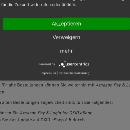
für die Zukunft widerrufen oder ändern.
XID 6.0 oder früher haben, machen Sie ein Update auf OXID eSho
d: Der Parallelbetrieb ist nur in den Versionen OXID 6.1 bis OXID
Akzeptieren
en und konfigurieren Sie
Amazon Pay für OXID
.
Verweigern
formationen finden Sie unter
https://docs.oxid-esales.com/mo
test/index.html
.
mehr
 eine Downtime für Ihren OXID eShop ein und tun Sie Folgendes:
en Sie
Amazon Pay für OXID
für den Live-Betrieb frei.
Powered by
vieren Sie Zahlungsarten, die zu
Amazon Pay & Login for OXID e
Impressum
|
Datenschutzerklärung
 Ihre Kunden wickeln künftige Zahlungen mit
Amazon Pay für OXI
für alte Bestellungen können Sie weiterhin mit
Amazon Pay & Lo
en.
e alten Bestellungen abgewickelt sind, tun Sie Folgendes:
vieren Sie
Amazon Pay & Login for OXID eShop
.
 Sie das Update auf OXID eShop 6.5 durch.