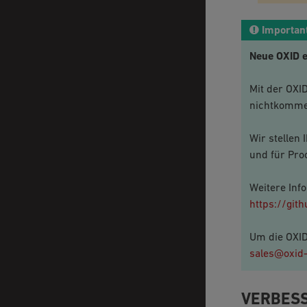
Importan
Neue OXID 
Mit der OXI
nichtkommer
Wir stellen
und für Pro
Weitere Inf
https://git
Um die OXID
sales
@
oxid
VERBES