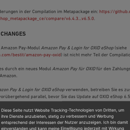
derungen in der Compilation im Metapackage ein:
https://github
shop_metapackage_ce/compare/v6.4.3…v6.5.0
.
 CHANGES
e Amazon Pay-Modul
Amazon Pay & Login for OXID eShop
(siehe
ub.com/bestit/amazon-pay-oxid
) ist nicht mehr Teil der Compilati
 es durch ein neues Modul
Amazon Pay für OXID
für den Zahlung
 Amazon.
zon Pay & Login for OXID eShop
verwenden, betreiben Sie es 
orübergehend parallel, bevor Sie das Update auf OXID eShop 6.
trieb ist so lange nötig, bis alle alten Bestellungen abgeschlosse
Diese Seite nutzt Website Tracking-Technologien von Dritten, um
 Login for OXID eShop
erfolgt sind.
ihre Dienste anzubieten, stetig zu verbessern und Werbung
entsprechend der Interessen der Nutzer anzuzeigen. Ich bin damit
ndes:
einverstanden und kann meine Einwilligung jederzeit mit Wirkung