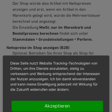
Der Shop würde also Artikel mit Nettopreisen
anzeigen und erst, wenn ein Artikel in den
Warenkorb gelegt wird, würde die Mehrwertsteuer
berechnet und angezeigt.
Die Einstellung
MwSt. nur im Warenkorb und
Bestellprozess berechnen
findet sich unter
Stammdaten ‣ Grundeinstellungen ‣ Perform.
Nettopreise im Shop anzeigen (B2B)
Optional: Betreiben Sie Ihren Shop als Shop für
Geschäftskunden.
Diese Seite nutzt Website Tracking-Technologien von
Berechnung der MwSt. für Nebenleistungen
Dritten, um ihre Dienste anzubieten, stetig zu
Optional: Legen Sie fest, wie Sie die Mehrwertsteuer
verbessern und Werbung entsprechend der Interessen
der Nutzer anzuzeigen. Ich bin damit einverstanden
für Versandkosten, Gebühren oder Verpackung
und kann meine Einwilligung jederzeit mit Wirkung für
berechnen wollen.
die Zukunft widerrufen oder ändern.
Optional
: Legen Sie fest, ob die Nebenleistungen
(Versand, Zahlungsgebühren oder Verpackung) als
Akzeptieren
Nettopreise einzugeben sind.