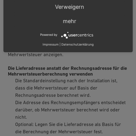
Verweigern
Optional
: Legen Sie fest, wie Beträge für
Nebenleistungen im Warenkorb und in der Rechnung
mehr
angezeigt werden sollen.
Powered by
Standardmäßig wird der Bruttobetrag angezeigt. Sie
Impressum
|
Datenschutzerklärung
können aber auch jeweils den Nettobetrag plus
Mehrwertsteuer anzeigen.
Die Lieferadresse anstatt der Rechnungsadresse für die
Mehrwertsteuerberechnung verwenden
Die Standardeinstellung nach der Installation ist,
dass die Mehrwertsteuer auf Basis der
Rechnungsadresse berechnet wird.
Die Adresse des Rechnungsempfängers entscheidet
darüber, ob Mehrwertsteuer berechnet wird oder
nicht.
Optional: Legen Sie die Lieferadresse als Basis für
die Berechnung der Mehrwertsteuer fest.