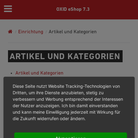
OXID eShop 7.3
Einrichtung
Artikel und Kategorien
ARTIKEL UND KATEGORIEN
Artikel und Kategorien
Alternative Preise für Benutzergruppen
Diese Seite nutzt Website Tracking-Technologien von
Preis pro Mengeneinheit (Grundpreis) angeben
Dritten, um ihre Dienste anzubieten, stetig zu
Staffelpreise anbieten
verbessern und Werbung entsprechend der Interessen
Zuordnung von Artikeln zu Kategorien
der Nutzer anzuzeigen. Ich bin damit einverstanden
Hauptkategorie festlegen
und kann meine Einwilligung jederzeit mit Wirkung für
Anzeigereihenfolge von Artikeln in Kategorien
die Zukunft widerrufen oder ändern.
festlegen
Artikel filtern