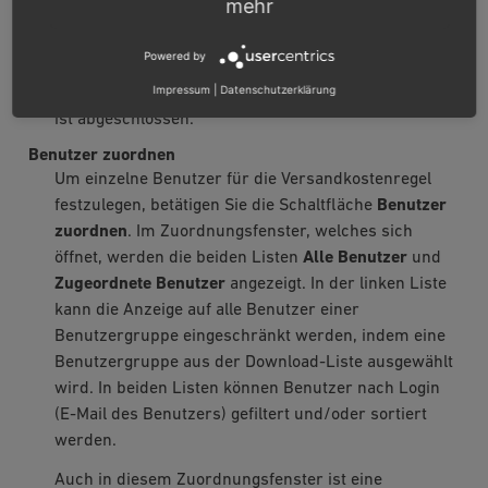
mehr
nach Titel filtern und sortieren. Ziehen Sie die
gewünschten Benutzergruppen mit der Maus von
Powered by
der linken in die rechte Liste. Eine Mehrfachauswahl
Impressum
|
Datenschutzerklärung
ist bei gedrückter Strg-Taste möglich. Die Zuordnung
ist abgeschlossen.
Benutzer zuordnen
Um einzelne Benutzer für die Versandkostenregel
festzulegen, betätigen Sie die Schaltfläche
Benutzer
zuordnen
. Im Zuordnungsfenster, welches sich
öffnet, werden die beiden Listen
Alle Benutzer
und
Zugeordnete Benutzer
angezeigt. In der linken Liste
kann die Anzeige auf alle Benutzer einer
Benutzergruppe eingeschränkt werden, indem eine
Benutzergruppe aus der Download-Liste ausgewählt
wird. In beiden Listen können Benutzer nach Login
(E-Mail des Benutzers) gefiltert und/oder sortiert
werden.
Auch in diesem Zuordnungsfenster ist eine