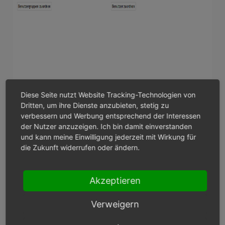
Diese Seite nutzt Website Tracking-Technologien von
Dritten, um ihre Dienste anzubieten, stetig zu
verbessern und Werbung entsprechend der Interessen
der Nutzer anzuzeigen. Ich bin damit einverstanden
und kann meine Einwilligung jederzeit mit Wirkung für
die Zukunft widerrufen oder ändern.
Benutzergruppen zuordnen
Akzeptieren
Das Zuordnungsfenster, welches über diese
Schaltfläche geöffnet wird, zeigt die beiden Listen
Verweigern
Alle Benutzergruppen
und
Zugeordnete
Benutzergruppen
. Die Benutzergruppen lassen sich