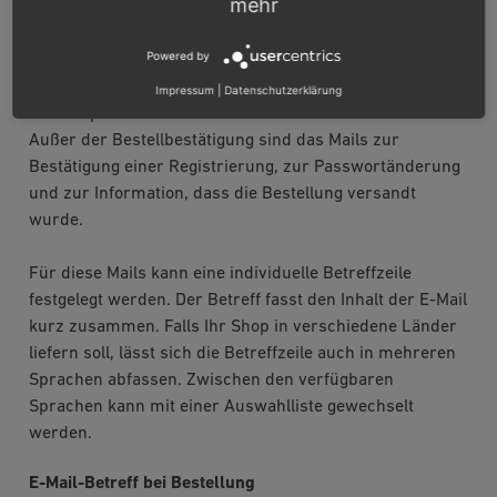
mehr
Shopbetreiber eine E-Mail verschickt. Er erhält die
Nachricht über die Bestellung im Shop an die hier
Powered by
hinterlegte Mailadresse.
Impressum
|
Datenschutzerklärung
Der Shop versendet eine Reihe E-Mails an den Kunden.
Außer der Bestellbestätigung sind das Mails zur
Bestätigung einer Registrierung, zur Passwortänderung
und zur Information, dass die Bestellung versandt
wurde.
Für diese Mails kann eine individuelle Betreffzeile
festgelegt werden. Der Betreff fasst den Inhalt der E-Mail
kurz zusammen. Falls Ihr Shop in verschiedene Länder
liefern soll, lässt sich die Betreffzeile auch in mehreren
Sprachen abfassen. Zwischen den verfügbaren
Sprachen kann mit einer Auswahlliste gewechselt
werden.
E-Mail-Betreff bei Bestellung