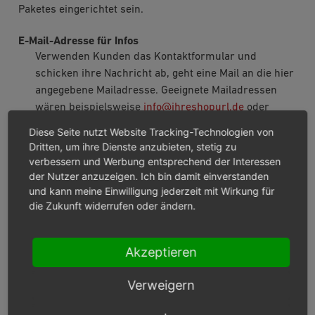
Paketes eingerichtet sein.
E-Mail-Adresse für Infos
Verwenden Kunden das Kontaktformular und
schicken ihre Nachricht ab, geht eine Mail an die hier
angegebene Mailadresse. Geeignete Mailadressen
wären beispielsweise
info
@
ihreshopurl
.
de
oder
kontakt
@
ihreshopurl
.
de
.
Diese Seite nutzt Website Tracking-Technologien von
Dritten, um ihre Dienste anzubieten, stetig zu
E-Mail-Adresse für Antworten
verbessern und Werbung entsprechend der Interessen
Bestellt ein Kunde in Ihrem Shop, erhält er eine E-
der Nutzer anzuzeigen. Ich bin damit einverstanden
Mail, in der die Bestellung nochmals
und kann meine Einwilligung jederzeit mit Wirkung für
zusammengefasst ist. Es kann vorkommen, dass der
die Zukunft widerrufen oder ändern.
Kunde auf diese E-Mail antwortet, weil er
beispielsweise eine Frage oder eine Bemerkung zu
seiner Bestellung hat. Die Antwort des Kunden wird
Akzeptieren
an die hier eingetragene Mailadresse verschickt.
Verweigern
E-Mail-Adresse für Bestellungen
Bestellt ein Kunde in Ihrem Shop, wird auch an den