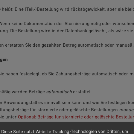
n
heißt: Eine (Teil-)Bestellung wird rückabgewickelt, aber sie ble
 Wenn keine Dokumentation der Stornierung nötig oder wünschens
lung. Die Bestellung wird in der Datenbank gelöscht, als wäre sie 
len erstatten Sie den gezahlten Betrag automatisch oder manuell
ngen
Sie haben festgelegt, ob Sie Zahlungsbeträge automatisch oder m
mäßig werden Beträge
automatisch
erstattet.
 Anwendungsfall es sinnvoll sein kann und wie Sie festlegen kö
ttungsbeträge für stornierte oder gelöschte Bestellungen
manuel
Sie unter
Optional: Beträge für stornierte oder gelöschte Bestell
Diese Seite nutzt Website Tracking-Technologien von Dritten, um