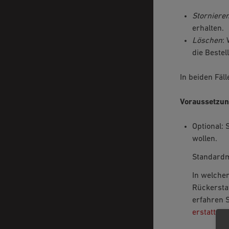
Storniere
erhalten.
Löschen
:
die Bestel
In beiden Fäl
Voraussetzu
Optional: 
wollen.
Standard
In welchem
Rückersta
erfahren 
erstatten
.