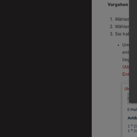
Vorgehen
Wählen Si
Wählen Sie
Sie haben 
Um die
entsch
liegt,
(
Abb.:
Entsch