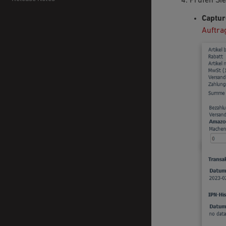
Prüfen Si
Captur
Auftra