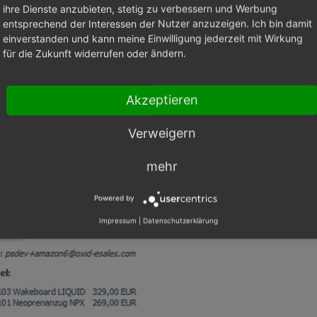
ihre Dienste anzubieten, stetig zu verbessern und Werbung
entsprechend der Interessen der Nutzer anzuzeigen. Ich bin damit
einverstanden und kann meine Einwilligung jederzeit mit Wirkung
e
Bestellungen verwalten ‣ Bestellungen
.
für die Zukunft widerrufen oder ändern.
 die Bestellung.
folgende Möglichkeiten:
Akzeptieren
 gesamte Bestellung zu stornieren und den Kunden mit einem B
ädigen, der oberhalb des Bestellwerts (
Abb.: Entschädigungsbet
Verweigern
 geben Sie aud der Registerkarte
Übersicht
den gewünschten Ersta
 Entschädigungsbetrag eingeben
, Pos. 2) und wählen
Erstatten
(
A
mehr
ädigungsbetrag eingeben
, Pos. 3).
Powered by
Impressum
|
Datenschutzerklärung