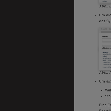
Abb.: 
Um di
das S
Abb.: 
Um
ei
Wäh
Sto
Eine E