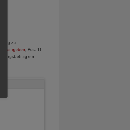
etrag zu
rag eingeben
, Pos. 1)
ttungsbetrag ein
bb.: