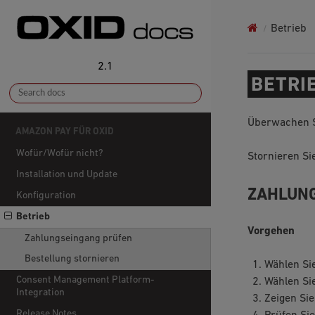
Betrieb
2.1
BETRI
Überwachen S
AMAZON PAY FÜR OXID
Wofür/Wofür nicht?
Stornieren Si
Installation und Update
ZAHLUN
Konfiguration
Betrieb
Vorgehen
Zahlungseingang prüfen
Bestellung stornieren
Wählen Si
Consent Management Platform-
Wählen Sie
Integration
Zeigen Sie
Release Notes