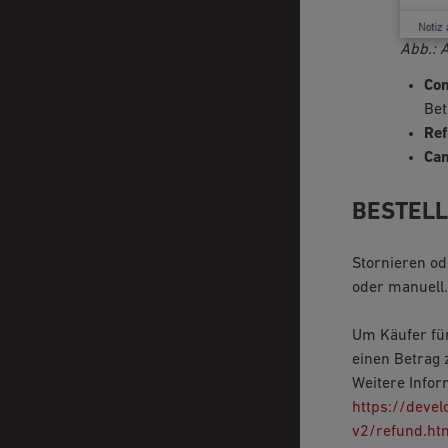
Abb.: 
Com
Bet
Re
Can
BESTELL
Stornieren od
oder manuell.
Um Käufer für
einen Betrag 
Weitere Infor
https://deve
v2/refund.h