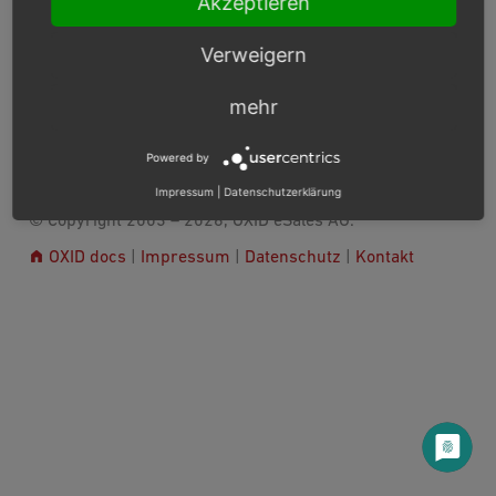
Akzeptieren
Consent Management Platform-Integration
Release Notes
Verweigern
mehr
Next
Powered by
Impressum
|
Datenschutzerklärung
© Copyright 2003 – 2026, OXID eSales AG.
OXID docs
|
Impressum
|
Datenschutz
|
Kontakt