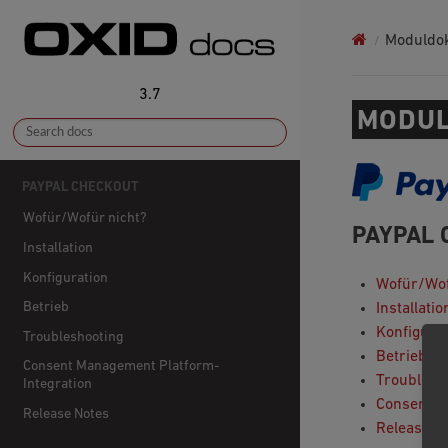
Moduldo
3.7
MODUL
PAYPAL CHECKOUT
Wofür/Wofür nicht?
PAYPAL 
Installation
Konfiguration
Wofür/Wof
Betrieb
Installatio
Konfigura
Troubleshooting
Betrieb
Consent Management Platform-
Troublesh
Integration
Consent M
Release Notes
Release N