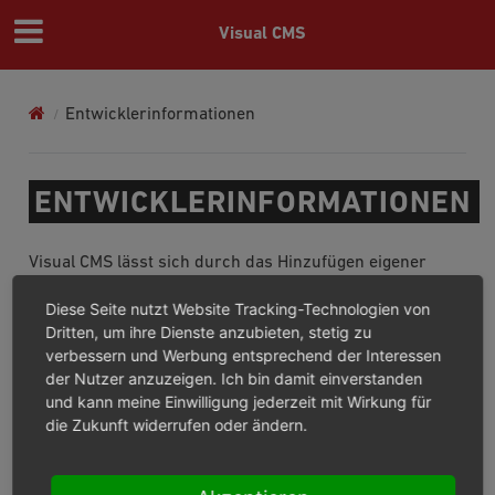
Visual CMS
Entwicklerinformationen
ENTWICKLERINFORMATIONEN
Visual CMS lässt sich durch das Hinzufügen eigener
Widgets erweitern. Auch die Verwendung von eigenen
Diese Seite nutzt Website Tracking-Technologien von
Frontend-Gridsystemen ist möglich.
Dritten, um ihre Dienste anzubieten, stetig zu
verbessern und Werbung entsprechend der Interessen
Diese und weitere Entwicklerinformationen finden sich
der Nutzer anzuzeigen. Ich bin damit einverstanden
in der Visual CMS
Entwicklerdokumentation
.
und kann meine Einwilligung jederzeit mit Wirkung für
die Zukunft widerrufen oder ändern.
© Copyright 2018 - 2026, OXID eSales AG.