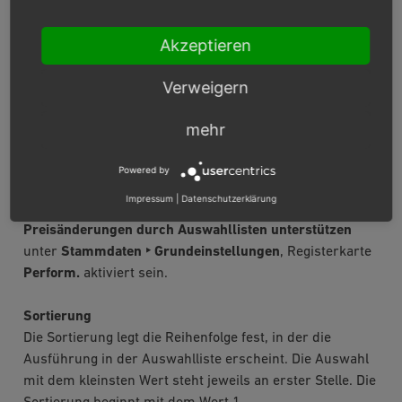
Artikels erscheint. Wird die Auswahlliste zum Erstellen
von Varianten verwendet, wird der Name auch zur
Akzeptieren
Auswahl der jeweiligen Variante.
Verweigern
Preis Auf/Abschlag (€)
Legen Sie den Auf- oder Abschlag auf den Preis für
mehr
diese Ausführung fest. Der Preis kann absolut oder
prozentual definiert werden. Damit der Preis je nach
Powered by
Auswahl auch neu berechnet und auf der Detailseite
Impressum
|
Datenschutzerklärung
angezeigt wird, muss das Kontrollkästchen
Preisänderungen durch Auswahllisten unterstützen
unter
Stammdaten ‣ Grundeinstellungen
, Registerkarte
Perform
.
aktiviert sein.
Sortierung
Die Sortierung legt die Reihenfolge fest, in der die
Ausführung in der Auswahlliste erscheint. Die Auswahl
mit dem kleinsten Wert steht jeweils an erster Stelle. Die