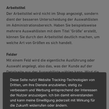
Arbeitstitel
Der Arbeitstitel wird nicht im Shop angezeigt, sondern
dient der besseren Unterscheidung der Auswahllisten
im Administrationsbereich. Haben Sie beispielsweise
mehrere Auswahllisten mit dem Titel "Größe" erstellt,
können Sie durch den Arbeitstitel deutlich machen, um
welche Art von Größen es sich handelt.
Felder
Mit einem Feld wird die eigentliche Ausführung oder
Auswahl angelegt, also das, was der Kunde auf der
Detailseite aus der Auswahlliste wählen kann. Wird die
Auswahlliste zum Erstellen von Varianten verwendet, ist
Diese Seite nutzt Website Tracking-Technologien von
der vergebene Name und ein definierter Preisaufschlag
Dritten, um ihre Dienste anzubieten, stetig zu
verbessern und Werbung entsprechend der Interessen
bzw. Preisabschlag die Grundlage jeweils einer Variante.
der Nutzer anzuzeigen. Ich bin damit einverstanden
und kann meine Einwilligung jederzeit mit Wirkung für
Name
die Zukunft widerrufen oder ändern.
Name der Auswahl, wie er in der Auswahlliste eines