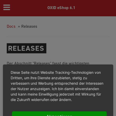
OXID eShop 6.1
Docs
»
Releases
RELEASES
Der Abschnitt "Releases" fasst die wichtigsten
Informationen zu den veröffentlichten Versionen des
Diese Seite nutzt Website Tracking-Technologien von
OXID eShop 6.1 zusammen.
Dritten, um ihre Dienste anzubieten, stetig zu
verbessern und Werbung entsprechend der Interessen
Übersicht aller Releases ab 2018
der Nutzer anzuzeigen. Ich bin damit einverstanden
und kann meine Einwilligung jederzeit mit Wirkung für
Releases 2020
die Zukunft widerrufen oder ändern.
Releases 2019
Releases 2018