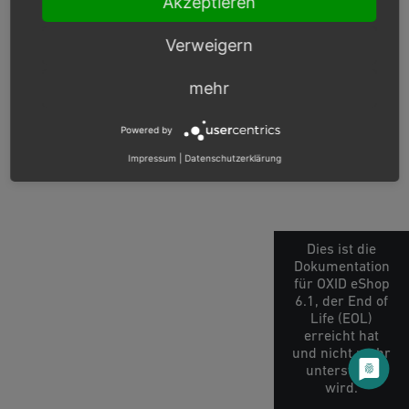
Akzeptieren
Previous
Next
Verweigern
mehr
© Copyright 2003 – 2026, OXID eSales AG.
OXID docs
|
Impressum
|
Datenschutz
|
Kontakt
Powered by
Impressum
|
Datenschutzerklärung
Dies ist die
Dokumentation
für OXID eShop
6.1, der End of
Life (EOL)
erreicht hat
und nicht mehr
unterstützt
wird.