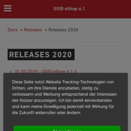
OXID eShop 6.1
Docs
»
Releases
»
Releases 2020
RELEASES 2020
31.03.2020 - OXID eShop 6.1.6
Diese Seite nutzt Website Tracking-Technologien von
Previous
Next
Dritten, um ihre Dienste anzubieten, stetig zu
verbessern und Werbung entsprechend der Interessen
der Nutzer anzuzeigen. Ich bin damit einverstanden
und kann meine Einwilligung jederzeit mit Wirkung für
© Copyright 2003 – 2026, OXID eSales AG.
die Zukunft widerrufen oder ändern.
OXID docs
|
Impressum
|
Datenschutz
|
Kontakt