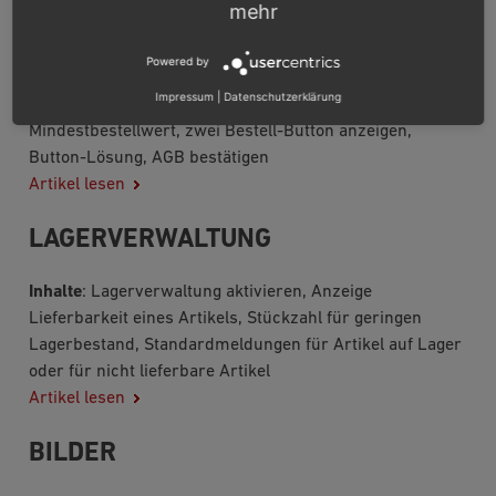
mehr
BESTELLPROZESS
Powered by
Impressum
|
Datenschutzerklärung
Inhalte
: nicht ganzzahlige Artikelmengen,
Mindestbestellwert, zwei Bestell-Button anzeigen,
Button-Lösung, AGB bestätigen
Artikel lesen
LAGERVERWALTUNG
Inhalte
: Lagerverwaltung aktivieren, Anzeige
Lieferbarkeit eines Artikels, Stückzahl für geringen
Lagerbestand, Standardmeldungen für Artikel auf Lager
oder für nicht lieferbare Artikel
Artikel lesen
BILDER