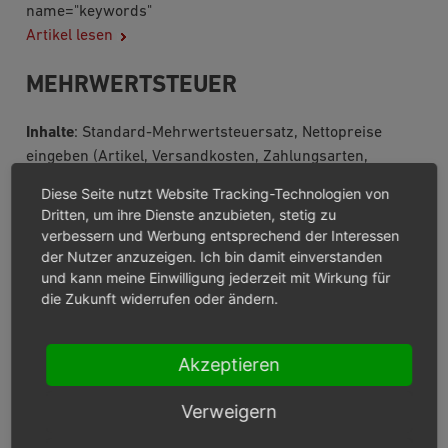
name="keywords"
Artikel lesen
MEHRWERTSTEUER
Inhalte
: Standard-Mehrwertsteuersatz, Nettopreise
eingeben (Artikel, Versandkosten, Zahlungsarten,
Geschenkverpackungen), Nettopreise und
Diese Seite nutzt Website Tracking-Technologien von
Mehrwertsteuer im Warenkorb und in der Rechnung
Dritten, um ihre Dienste anzubieten, stetig zu
(Artikel, Versandkosten, Zahlungsarten,
verbessern und Werbung entsprechend der Interessen
Geschenkverpackungen), Mehrwertsteuer und
der Nutzer anzuzeigen. Ich bin damit einverstanden
und kann meine Einwilligung jederzeit mit Wirkung für
Lieferadresse
die Zukunft widerrufen oder ändern.
Artikel lesen
LÄNDER
Akzeptieren
Inhalte
: Hauptlieferland, Land aktivieren,
Verweigern
Länderübersicht, Land suchen
Artikel lesen