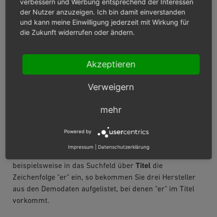
verbessern und Werbung entsprechend der Interessen
der Nutzer anzuzeigen. Ich bin damit einverstanden
und kann meine Einwilligung jederzeit mit Wirkung für
die Zukunft widerrufen oder ändern.
Akzeptieren
Verweigern
Es werden eine Liste der Hersteller und darunter der
mehr
Eingabebereich für den Hersteller angezeigt. Die
Herstellerliste enthält Titel und Kurzbeschreibung der
Powered by
Hersteller. Nach Herstellern kann gesucht werden,
Impressum
|
Datenschutzerklärung
indem die Suchfelder verwendet werden. Geben Sie
beispielsweise in das Suchfeld über
Titel
die
Zeichenfolge "er" ein, so bekommen Sie drei Hersteller
aus den Demodaten aufgelistet, bei denen "er" im Titel
vorkommt.