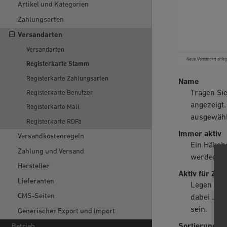
Artikel und Kategorien
Zahlungsarten
Versandarten
Versandarten
Registerkarte Stamm
Registerkarte Zahlungsarten
Name
Tragen Sie
Registerkarte Benutzer
angezeigt
Registerkarte Mall
ausgewähl
Registerkarte RDFa
Immer aktiv
Versandkostenregeln
Ein Häkche
Zahlung und Versand
werden ka
Hersteller
Aktiv für Zei
Lieferanten
Legen Sie 
CMS-Seiten
dabei JJJ
sein.
Generischer Export und Import
Sortierung
Betrieb