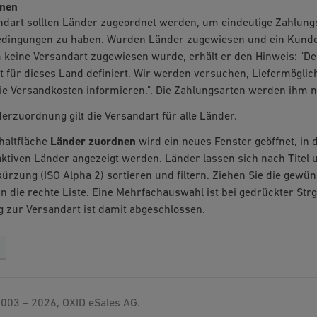
dnen
ndart sollten Länder zugeordnet werden, um eindeutige Zahlung
dingungen zu haben. Wurden Länder zugewiesen und ein Kunde 
keine Versandart zugewiesen wurde, erhält er den Hinweis: "Der
 für dieses Land definiert. Wir werden versuchen, Liefermöglic
ie Versandkosten informieren.". Die Zahlungsarten werden ihm ni
rzuordnung gilt die Versandart für alle Länder.
haltfläche
Länder zuordnen
wird ein neues Fenster geöffnet, in 
 aktiven Länder angezeigt werden. Länder lassen sich nach Titel
rzung (ISO Alpha 2) sortieren und filtern. Ziehen Sie die gewü
n die rechte Liste. Eine Mehrfachauswahl ist bei gedrückter Strg
 zur Versandart ist damit abgeschlossen.
003 – 2026, OXID eSales AG.