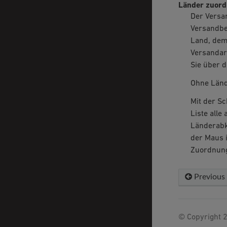
Länder zuor
Der Versa
Versandbe
Land, dem 
Versandart
Sie über d
Ohne Lände
Mit der Sc
Liste alle
Länderabkü
der Maus i
Zuordnung
Previous
© Copyright 2