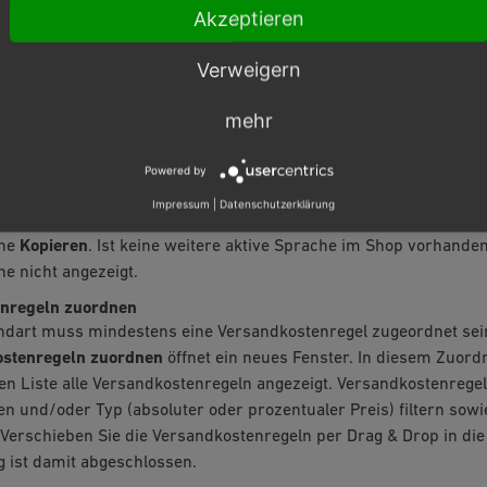
Akzeptieren
rung legt die Reihenfolge der Versandarten in der Dropdown-Liste
einsten Zahl steht als erste zur Auswahl und ist damit vorausgew
Verweigern
ndart kann in weiteren aktiven Sprachen des Shops bearbeitet w
mehr
us der Dropdown-Liste aus.
Powered by
 Versandart in einer weiteren aktiven Sprache bearbeitet werde
Impressum
|
Datenschutzerklärung
erden. Wählen Sie die Sprache aus der Dropdown-Liste aus und d
che
Kopieren
. Ist keine weitere aktive Sprache im Shop vorhanden
he nicht angezeigt.
nregeln zuordnen
ndart muss mindestens eine Versandkostenregel zugeordnet sein
stenregeln zuordnen
öffnet ein neues Fenster. In diesem Zuor
ken Liste alle Versandkostenregeln angezeigt. Versandkostenrege
ten und/oder Typ (absoluter oder prozentualer Preis) filtern sow
 Verschieben Sie die Versandkostenregeln per Drag & Drop in die 
 ist damit abgeschlossen.