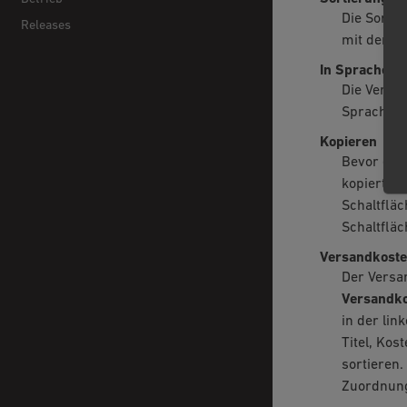
Die Sortie
Releases
mit der kl
In Sprache
Die Versa
Sprache a
Kopieren
Bevor eine
kopiert w
Schaltflä
Schaltfläc
Versandkoste
Der Versa
Versandko
in der lin
Titel, Kos
sortieren.
Zuordnung