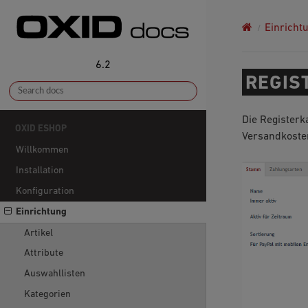
Einricht
6.2
REGIS
Die Registerk
OXID ESHOP
Versandkoste
Willkommen
Installation
Konfiguration
Einrichtung
Artikel
Attribute
Auswahllisten
Kategorien