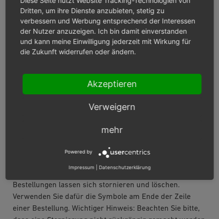
Diese Seite nutzt Website Tracking-Technologien von
vorgegebenen Bezahldatums im Format JJJJ-MM-TT
Dritten, um ihre Dienste anzubieten, stetig zu
verbessern und Werbung entsprechend der Interessen
anzeigen. Auch hier sind Teilformate möglich. Bei der
der Nutzer anzuzeigen. Ich bin damit einverstanden
Filterung der Bestellungen mit bestimmten Artikeln wird
und kann meine Einwilligung jederzeit mit Wirkung für
der Artikeltitel oder die Artikelnummer berücksichtigt.
die Zukunft widerrufen oder ändern.
Auch hier genügt bereits die Angabe weniger Zeichen.
Die Suche nach Bestellnummer, Vorname und
Nachname des Käufers kann gesetzte Filter noch
Akzeptieren
verfeinern, aber auch separat verwendet werden.
Verweigern
Bestellungen können in der Liste nach Bestellzeit,
bezahlt, Bestellnummer, Vorname und Name sortiert
mehr
werden, indem die jeweilige Spaltenüberschrift
angeklickt wird. Die Bestellungen werden dadurch in
Powered by
aufsteigender Reihenfolge angezeigt.
Impressum
|
Datenschutzerklärung
Bestellungen lassen sich stornieren und löschen.
Verwenden Sie dafür die Symbole am Ende der Zeile
einer Bestellung. Wichtiger Hinweis: Beachten Sie bitte,