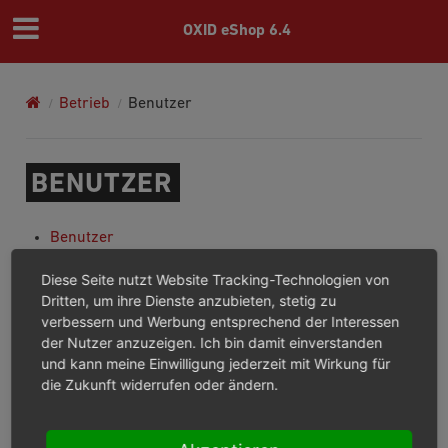
OXID eShop 6.4
Betrieb
Benutzer
BENUTZER
Benutzer
Registerkarte Stamm
Diese Seite nutzt Website Tracking-Technologien von
Registerkarte Erweitert
Dritten, um ihre Dienste anzubieten, stetig zu
Registerkarte Artikel
verbessern und Werbung entsprechend der Interessen
Registerkarte Historie
der Nutzer anzuzeigen. Ich bin damit einverstanden
Registerkarte Adressen
und kann meine Einwilligung jederzeit mit Wirkung für
Registerkarte Zahlung
die Zukunft widerrufen oder ändern.
Previous
Next