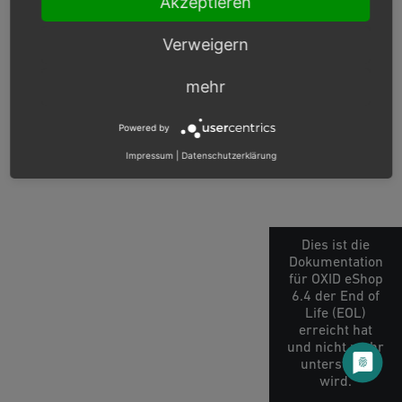
Akzeptieren
Verweigern
© Copyright 2003 – 2026, OXID eSales AG.
mehr
OXID docs
|
Impressum
|
Datenschutz
|
Kontakt
Powered by
Impressum
|
Datenschutzerklärung
Dies ist die
Dokumentation
für OXID eShop
6.4 der End of
Life (EOL)
erreicht hat
und nicht mehr
unterstützt
wird.