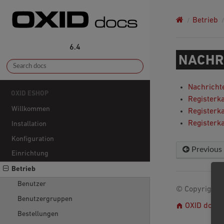
Betrieb
6.4
NACHR
Nachricht
OXID ESHOP
Registerk
Willkommen
Registerka
Registerka
Installation
Konfiguration
Previous
Einrichtung
Betrieb
Benutzer
© Copyright 2
Benutzergruppen
OXID docs
Bestellungen