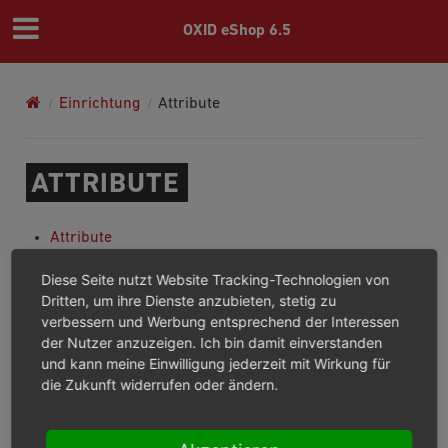
OXID eShop 6.5
Einrichtung
Attribute
ATTRIBUTE
Attribute
Registerkarte Stamm
Diese Seite nutzt Website Tracking-Technologien von
Registerkarte Kategorien
Dritten, um ihre Dienste anzubieten, stetig zu
Registerkarte Mall
verbessern und Werbung entsprechend der Interessen
der Nutzer anzuzeigen. Ich bin damit einverstanden
Previous
Next
und kann meine Einwilligung jederzeit mit Wirkung für
die Zukunft widerrufen oder ändern.
© Copyright 2003 – 2026, OXID eSales AG.