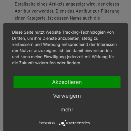
Detailseite eines Artikels angezeigt wird, der dieses
Attribut verwendet. Dient das Attribut zur Filterung
einer Kategorie, ist dessen Name auch die
Bezeichnung der Filterliste.
Diese Seite nutzt Website Tracking-Technologien von
Sortierung
Dritten, um ihre Dienste anzubieten, stetig zu
Die Sortierung bestimmt die Reihenfolge, in der die
verbessern und Werbung entsprechend der Interessen
Attribute angezeigt werden. Sie steuert die Anzeige
der Nutzer anzuzeigen. Ich bin damit einverstanden
auf der Detailseite des Artikels und der Filter in der
und kann meine Einwilligung jederzeit mit Wirkung für
die Zukunft widerrufen oder ändern.
Kategorieübersicht. Das Attribut mit dem kleinsten
Wert steht jeweils an erster Stelle.
Wert des Attributs für Artikel im Bestellprozess
Akzeptieren
anzeigen
Aktivieren Sie dieses Kontrollkästchen, damit das
Verweigern
Attribut im Warenkorb und in der Bestellübersicht
unter dem Artikeltitel angezeigt wird.
mehr
Mit dieser Einstellung wurden Vorgaben zur
Information von Kunden im Bestellabschluss
Powered by
umgesetzt, die zu der vom Deutschen Bundestag