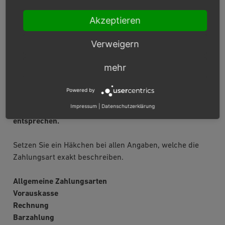
Hint
Akzeptieren
Damit der Shop die RDFa-Integration verwenden
Verweigern
kann, muss die Funktion unter
Stammdaten ‣
Grundeinstellungen ‣ RDFa
aktiviert werden.
mehr
Zahlungsart zuordnen
Powered by
Hinweis: Bitte wählen Sie nur die in GoodRelations
Impressum
|
Datenschutzerklärung
vordefinierten Zahlungsarten aus, die Ihrer Zahlungsart
entsprechen.
Setzen Sie ein Häkchen bei allen Angaben, welche die
Zahlungsart exakt beschreiben.
Allgemeine Zahlungsarten
Vorauskasse
Rechnung
Barzahlung