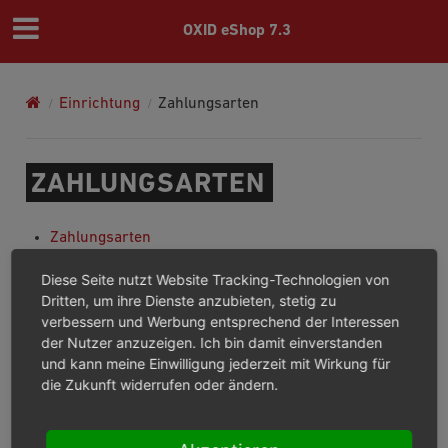
OXID eShop 7.3
Einrichtung
Zahlungsarten
ZAHLUNGSARTEN
Zahlungsarten
Registerkarte Stamm
Diese Seite nutzt Website Tracking-Technologien von
Registerkarte Länder
Dritten, um ihre Dienste anzubieten, stetig zu
Registerkarte RDFa
verbessern und Werbung entsprechend der Interessen
der Nutzer anzuzeigen. Ich bin damit einverstanden
Previous
Next
und kann meine Einwilligung jederzeit mit Wirkung für
die Zukunft widerrufen oder ändern.
© Copyright 2003 – 2026, OXID eSales AG.