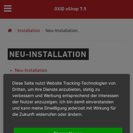
OXID eShop 7.5
Installation
Neu-Installation
NEU-INSTALLATION
Neu-Installation
Server- und Systemvoraussetzungen
Diese Seite nutzt Website Tracking-Technologien von
Installation vorbereiten
Dritten, um ihre Dienste anzubieten, stetig zu
Setup ausführen
verbessern und Werbung entsprechend der Interessen
Setup per Kommandozeile
der Nutzer anzuzeigen. Ich bin damit einverstanden
Installation abschließen
und kann meine Einwilligung jederzeit mit Wirkung für
die Zukunft widerrufen oder ändern.
Previous
Next