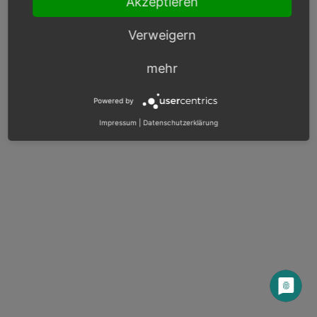
Akzeptieren
© Copyright 2003 – 2026, OXID eSales AG.
Verweigern
OXID docs
|
Impressum
|
Datenschutz
|
Kontakt
mehr
Powered by
Impressum
|
Datenschutzerklärung