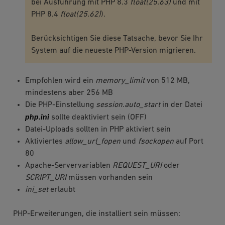
bei Ausführung mit PHP 8.3
float(25.63)
und mit
PHP 8.4
float(25.62)
).
Berücksichtigen Sie diese Tatsache, bevor Sie Ihr
System auf die neueste PHP-Version migrieren.
Empfohlen wird ein
memory_limit
von 512 MB,
mindestens aber 256 MB
Die PHP-Einstellung
session.auto_start
in der Datei
php.ini
sollte deaktiviert sein (OFF)
Datei-Uploads sollten in PHP aktiviert sein
Aktiviertes
allow_url_fopen
und
fsockopen
auf Port
80
Apache-Servervariablen
REQUEST_URI
oder
SCRIPT_URI
müssen vorhanden sein
ini_set
erlaubt
PHP-Erweiterungen, die installiert sein müssen: