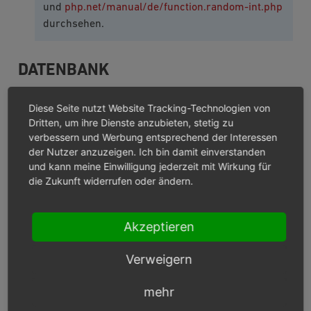
und
php.net/manual/de/function.random-int.php
durchsehen.
DATENBANK
MySQL 8.4 oder 8.0
Diese Seite nutzt Website Tracking-Technologien von
Dritten, um ihre Dienste anzubieten, stetig zu
MariaDB 11.8
verbessern und Werbung entsprechend der Interessen
der Nutzer anzuzeigen. Ich bin damit einverstanden
Der Datenbankbenutzer benötigt ausreichende
und kann meine Einwilligung jederzeit mit Wirkung für
Berechtigung, um während der Installation eine
die Zukunft widerrufen oder ändern.
Datenbank erstellen zu können, sofern diese nicht
bereits existiert. Die Berechtigung muss auch das
Erstellen von Views erlauben.
Akzeptieren
Das Transaction Isolation Level muss serverseitig beim
Verweigern
Standardwert
REPEATABLE READ
der InnoDB Storage
Engine belassen werden.
mehr