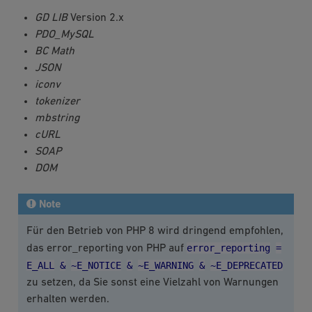
GD LIB
Version 2.x
PDO_MySQL
BC Math
JSON
iconv
tokenizer
mbstring
cURL
SOAP
DOM
Note
Für den Betrieb von PHP 8 wird dringend empfohlen,
error_reporting
=
das error_reporting von PHP auf
E_ALL
&
~E_NOTICE
&
~E_WARNING
&
~E_DEPRECATED
zu setzen, da Sie sonst eine Vielzahl von Warnungen
erhalten werden.