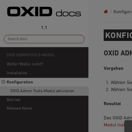
Konfigur
1.1
KONFI
OXID AD
OXID ADMINTOOLS-MODUL
Wofür/Wofür nicht?
Vorgehen
Installation
Konfiguration
Wählen Si
Wählen Sie
OXID Admin Tools-Modul aktivieren
Betrieb
Resultat
Release Notes
Das OXID Admi
Modul installi