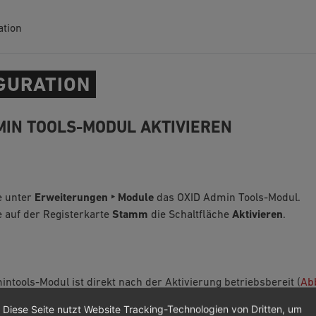
ation
GURATION
MIN TOOLS-MODUL AKTIVIEREN
e unter
Erweiterungen ‣ Module
das OXID Admin Tools-Modul.
 auf der Registerkarte
Stamm
die Schaltfläche
Aktivieren
.
ntools-Modul ist direkt nach der Aktivierung betriebsbereit (
Abb
ert und aktiviert
).
Diese Seite nutzt Website Tracking-Technologien von Dritten, um