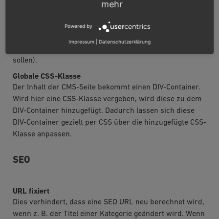
mehr
Fullwidth Layout
Mit Setzen dieser Option wird die optische
Powered by
Hervorhebung des Inhaltsbereiches deaktiviert (nur
Impressum
|
Datenschutzerklärung
relevant für CMS-Inhalte, die per URL aufgerufen werden
sollen).
Globale CSS-Klasse
Der Inhalt der CMS-Seite bekommt einen DIV-Container.
Wird hier eine CSS-Klasse vergeben, wird diese zu dem
DIV-Container hinzugefügt. Dadurch lassen sich diese
DIV-Container gezielt per CSS über die hinzugefügte CSS-
Klasse anpassen.
SEO
URL fixiert
Dies verhindert, dass eine SEO URL neu berechnet wird,
wenn z. B. der Titel einer Kategorie geändert wird. Wenn