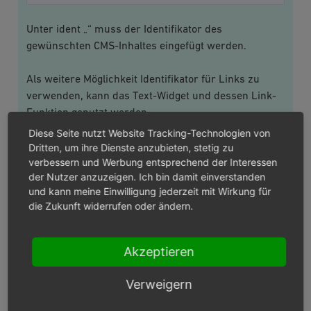
Unter ident „“ muss der Identifikator des
gewünschten CMS-Inhaltes eingefügt werden.
Als weitere Möglichkeit Identifikator für Links zu
verwenden, kann das Text-Widget und dessen Link-
Funktion genutzt werden.
Diese Seite nutzt Website Tracking-Technologien von
Dritten, um ihre Dienste anzubieten, stetig zu
LAYOUT
verbessern und Werbung entsprechend der Interessen
der Nutzer anzuzeigen. Ich bin damit einverstanden
Überschrift verbergen
und kann meine Einwilligung jederzeit mit Wirkung für
Hiermit wird der Titel, der per Standard auf jeder CMS-
die Zukunft widerrufen oder ändern.
Seite angezeigt wird, verborgen (nur relevant für CMS-
Inhalte, die per URL aufgerufen werden sollen).
Akzeptieren
Landing Page
Der Inhalt der Seite wird ohne Header, Footer und
Verweigern
Sidebar ausgegeben (nur relevant für CMS-Inhalte, die
per URL aufgerufen werden sollen).