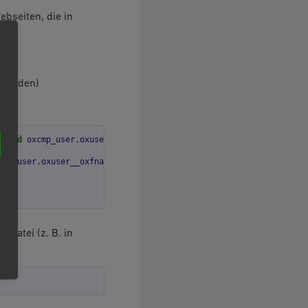
ebseiten, die in
 werden)
e
and
oxcmp_user.oxuser__oxlname.value
%}
cmp_user.oxuser__oxfname.value
}}
-Datei (z. B. in