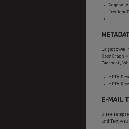
Angebot de
FrontendC
…
METADAT
Es gibt zwei 
OpenGraph Met
Facebook, Wh
META Descr
META Keyw
E-MAIL 
Diese entspre
und Text wel