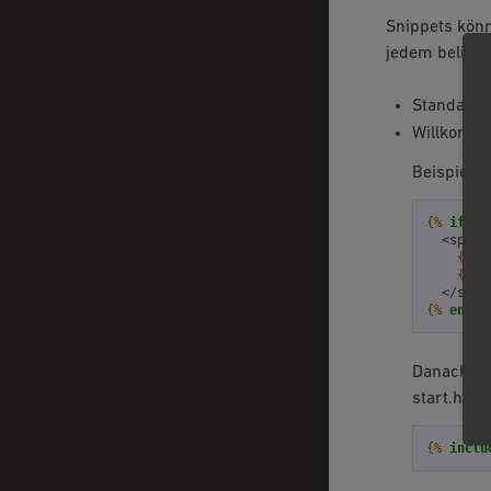
Snippets könn
jedem beliebi
Standard 
Willkommen
Beispiel 
{%
if
ox
  <span 
{{
o
{{
o
  </span
{%
endif
Danach mus
start.html
{%
inclu