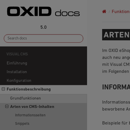
Funktion
5.0
ARTEN
Im OXID eShop
VISUAL CMS
auch neu ange
Einführung
mit Visual C
im Folgenden
Installation
Konfiguration
INFORMA
Funktionsbeschreibung
Grundfunktionen
Informationss
Arten von CMS-Inhalten
beworbene Art
Informationsseiten
Beispiele für 
Snippets