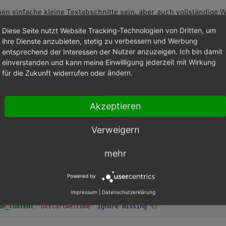
en einfache kleine Textabschnitte sein, aber auch vollständige W
gen CMS-Inhalt eingefügt werden können. Zu diesen gehören:
Diese Seite nutzt Website Tracking-Technologien von Dritten, um
ihre Dienste anzubieten, stetig zu verbessern und Werbung
Footer
entsprechend der Interessen der Nutzer anzuzeigen. Ich bin damit
oxstartwelcome
stext auf der Startseite (
muss zuvor angelegt
einverstanden und kann meine Einwilligung jederzeit mit Wirkung
für die Zukunft widerrufen oder ändern.
für eine persönliche Begrüßung nach Anmeldung:
cmp_user.oxuser__oxsal.value
and
oxcmp_user.oxuser__oxfname.valu
Akzeptieren
style="font-size:24px;">Willkommen
xcmp_user.oxuser__oxsal.value
|
translate_salutation
}}
&nbsp;
{{
ox
xcmp_user.oxuser__oxlname.value
}}
Verweigern
>
%}
mehr
s die folgende Zeile an eine gewünschte Stelle in einer Template
Powered by
.twig) eingefügt werden:
Impressum
|
Datenschutzerklärung
de_content
"oxstartwelcome"
ignore
missing
%}