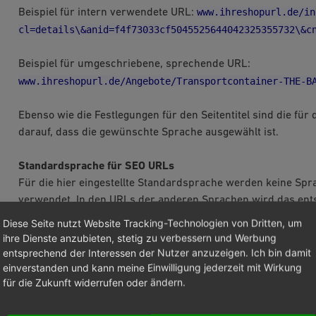
www.ihreshopurl.de/in
Beispiel für intern verwendete URL:
cl=details\&anid=f4f73033cf5045525644042325355732\&c
Beispiel für umgeschriebene, sprechende URL:
www.ihreshopurl.de/Angebote/Transportcontainer-THE-B
Ebenso wie die Festlegungen für den Seitentitel sind die fü
darauf, dass die gewünschte Sprache ausgewählt ist.
Standardsprache für SEO URLs
Für die hier eingestellte Standardsprache werden keine Spr
verwendet. In den URLs der anderen Sprachen wird das ent
Diese Seite nutzt Website Tracking-Technologien von Dritten, um
SEO IDs Trennzeichen (z. B.“+“,“-„)
ihre Dienste anzubieten, stetig zu verbessern und Werbung
Das Trennzeichen wird verwendet, wenn Kategorie- oder Art
entsprechend der Interessen der Nutzer anzuzeigen. Ich bin damit
einverstanden und kann meine Einwilligung jederzeit mit Wirkung
bestehen. Es wird anstelle eines Leerzeichens in die URL ein
für die Zukunft widerrufen oder ändern.
Standard für das Trennzeichen.