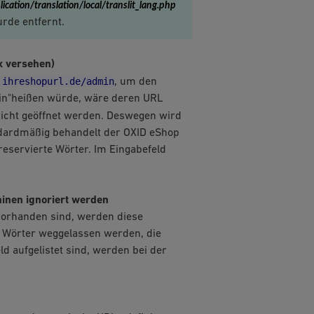
lication/translation/
local
/translit_lang.php
rde entfernt.
x versehen)
.ihreshopurl.de/admin
, um den
min"heißen würde, wäre deren URL
 nicht geöffnet werden. Deswegen wird
ndardmäßig behandelt der OXID eShop
reservierte Wörter. Im Eingabefeld
inen ignoriert werden
vorhanden sind, werden diese
n Wörter weggelassen werden, die
d aufgelistet sind, werden bei der