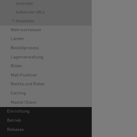
Seitentitel
Aufbau der URLs
Metadaten
Mehrwertsteuer
Länder
Bestellprozess
Lagerverwaltung
Bilder
Mall-Funktion
Rechte und Rollen
Caching
Master/Slave
Einrichtung
Betrieb
Releases