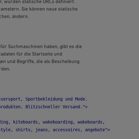
, wurden statische URLs definiert.
rametern. Sie können neue statische
chen, ändern.
für Suchmaschinen haben, gibt es die
tadaten für die Startseite und
en und Begriffe, die als Bescheibung
rden.
ssersport,
Sportbekleidung
und
Mode.
produkten.
Blitzschneller
Versand.">
ding,
kiteboards,
wakeboarding,
wakeboards,
style,
shirts,
jeans,
accessoires,
angebote">