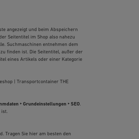
eiste angezeigt und beim Abspeichern
der Seitentitel im Shop also nahezu
 Rolle. Suchmaschinen entnehmen dem
zu finden ist. Die Seitentitel, außer der
el eines Artikels oder einer Kategorie
iteshop | Transportcontainer THE
mmdaten ‣ Grundeinstellungen ‣ SEO
.
ist.
ird. Tragen Sie hier am besten den