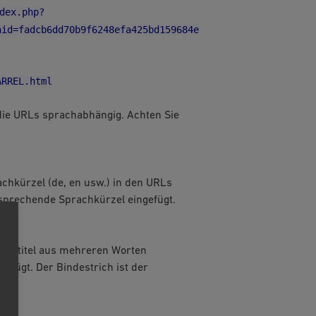
dex.php?
nid=fadcb6dd70b9f6248efa425bd159684e
ARREL.html
r die URLs sprachabhängig. Achten Sie
achkürzel (de, en usw.) in den URLs
sprechende Sprachkürzel eingefügt.
ikeltitel aus mehreren Worten
gefügt. Der Bindestrich ist der