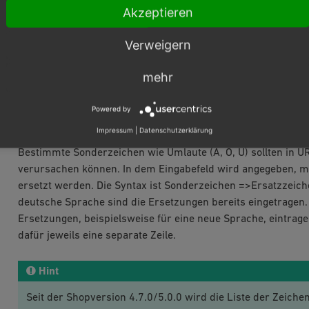
Beispiel:
Akzeptieren
www.ihreshopurl.de/Kategorie-aus-mehreren-Worten/Art
Verweigern
SEO Suffix um gleiche Artikel zu unterscheiden
Wenn mehrere Artikel den gleichen Titel haben und in der gl
mehr
gleiche URL erhalten. Damit das nicht passiert, wird das S
gleiche URLs vermieden. Wenn Sie kein SEO Suffix angeben,
Powered by
Impressum
|
Datenschutzerklärung
Zeichen, die in SEO URLs ersetzt werden
Bestimmte Sonderzeichen wie Umlaute (Ä, Ö, Ü) sollten in 
verursachen können. In dem Eingabefeld wird angegeben, m
ersetzt werden. Die Syntax ist Sonderzeichen =>Ersatzzeich
deutsche Sprache sind die Ersetzungen bereits eingetragen.
Ersetzungen, beispielsweise für eine neue Sprache, eintrag
dafür jeweils eine separate Zeile.
Hint
Seit der Shopversion 4.7.0/5.0.0 wird die Liste der Zeiche