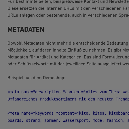
Für bestimmte Seiten, beispielsweise Kontakt und Newsletter
Diese ersetzen die internen URLs mit den verschiedenen Pa
URLs anlegen oder bestehende, auch in verschiedenen Spra
METADATEN
Obwohl Metadaten nicht mehr die entscheidende Bedeutung 
Möglichkeit, auf deren Inhalte Einfluß zu nehmen. Es gibt Me
Metadaten für Artikel und Kategorien. Das sind Formulierung
oder Schlüsselworte mit der jeweiligen Seite ausgeliefert we
Beispiel aus dem Demoshop:
<meta
name="description
"content="Alles
zum
Thema
Wa
Umfangreiches
Produktsortiment
mit
den
neusten
Trend
<meta
name="keywords
"content="kite,
kites,
kiteboar
boards,
strand,
sommer,
wassersport,
mode,
fashion,