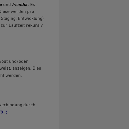
e
/vendor
und
. Es
 Diese werden pro
 Staging, Entwicklung)
 zur Laufzeit rekursiv
ayout und/oder
weist, anzeigen. Dies
cht werden.
verbindung durch
f8';