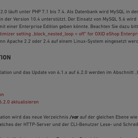
2.0 läuft unter PHP 7.1 bis 7.4. Als Datenbank wird MySQL in der
n der Version 10.4 unterstützt. Der Einsatz von MySQL 5.6 wird
it einer Enterprise Edition geben könnte. Beachten Sie dazu bit
imizer setting „block_nested_loop = off“ for OXID eShop Enterpri
nn Apache 2.2 oder 2.4 auf einem Linux-System eingesetzt wer
TION
llation und das Update von 6.1.x auf 6.2.0 werden im Abschnitt „I
on
6.2.0 aktualisieren
/var
llation wird das neue Verzeichnis
auf der gleichen Ebene wi
 welches der HTTP-Server und der CLI-Benutzer Lese- und Schreib