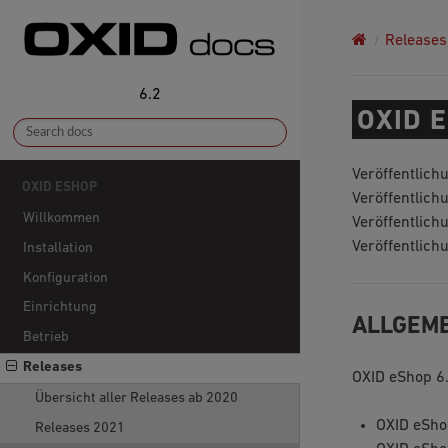
Releases
6.2
OXID E
Veröffentlich
OXID ESHOP
Veröffentlic
Willkommen
Veröffentlic
Veröffentlich
Installation
Konfiguration
Einrichtung
ALLGEM
Betrieb
Releases
OXID eShop 6.
Übersicht aller Releases ab 2020
OXID eSho
Releases 2021