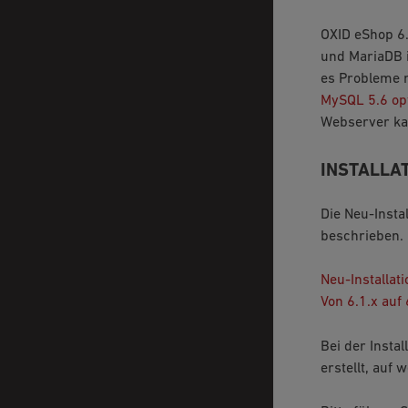
OXID eShop 6.
und MariaDB i
es Probleme m
MySQL 5.6 opt
Webserver ka
INSTALLA
Die Neu-Insta
beschrieben.
Neu-Installati
Von 6.1.x auf 
Bei der Insta
erstellt, auf