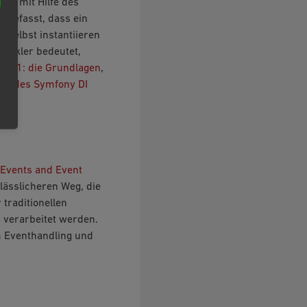
hop mit Hilfe des
ngefasst, dass ein
t selbst instantiieren
twickler bedeutet,
Teil 1: die Grundlagen
,
ilfe des Symfony DI
Events and Event
lässlicheren Weg, die
 traditionellen
 verarbeitet werden.
m Eventhandling und