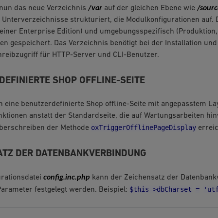
/var
/sourc
 nun das neue Verzeichnis
auf der gleichen Ebene wie
Unterverzeichnisse strukturiert, die Modulkonfigurationen auf.
einer Enterprise Edition) und umgebungsspezifisch (Produktion,
en gespeichert. Das Verzeichnis benötigt bei der Installation und
reibzugriff für HTTP-Server und CLI-Benutzer.
EFINIERTE SHOP OFFLINE-SEITE
 eine benutzerdefinierte Shop offline-Seite mit angepasstem L
nktionen anstatt der Standardseite, die auf Wartungsarbeiten hin
oxTriggerOfflinePageDisplay
berschreiben der Methode
errei
ATZ DER DATENBANKVERBINDUNG
config.inc.php
urationsdatei
kann der Zeichensatz der Datenbank
$this->dbCharset
=
'ut
arameter festgelegt werden. Beispiel: