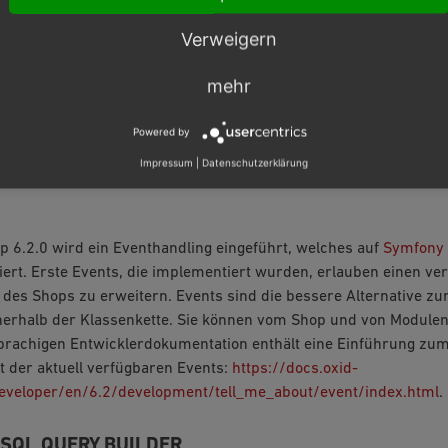
len genutzt werden. Implementiert wird DI innerhalb von OXID eS
ntainers. Dependency Injection bedeutet verkürzt und zusamme
Verweigern
s die Funktionalität eines anderen Objektes benötigt, dieses nich
ekt wird von außen injiziert. Was Depency Injection für Projekten
mehr
 dreiteiligen Beitrag unseres neuen Corporate Blogs vorgestellt:
nerhalb von Modulen
und
Teil 3: Erweiterung der Shop-Logik mit H
Powered by
Impressum
|
Datenschutzerklärung
p 6.2.0 wird ein Eventhandling eingeführt, welches auf
Symfony 
ert. Erste Events, die implementiert wurden, erlauben einen ver
t des Shops zu erweitern. Events sind die bessere Alternative zur
erhalb der Klassenkette. Sie können vom Shop und von Modulen
prachigen Entwicklerdokumentation enthält eine Einführung zu
t der aktuell verfügbaren Events:
https://docs.oxid-
eveloper/en/6.2/development/tell_me_about/event/index.html
.
SQL QUERY BUILDER