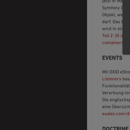
jetzt in Modu
Symfony DI co
Objekt, welche
darf. Das Obj
wird in einem
Teil 2: DI in
containers
.
EVENTS
Mit OXID eSho
Listeners
basi
Funktionalitä
Vererbung inn
Die englischs
eine Übersich
esales.com/d
DOCTRINE 