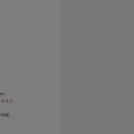
en:
…b-6.2
.
YONE.