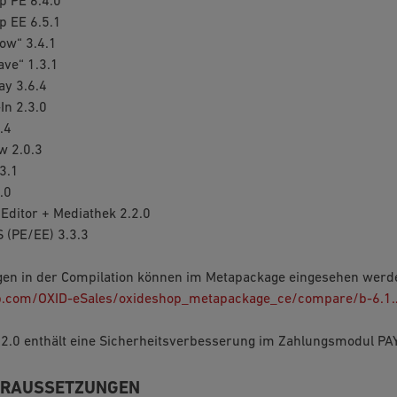
p PE 6.4.0
p EE 6.5.1
ow“ 3.4.1
ve“ 1.3.1
y 3.6.4
In 2.3.0
.4
 2.0.3
3.1
.0
Editor + Mediathek 2.2.0
 (PE/EE) 3.3.3
gen in der Compilation können im Metapackage eingesehen werd
ub.com/OXID-eSales/oxideshop_metapackage_ce/compare/b-6.1
.2.0 enthält eine Sicherheitsverbesserung im Zahlungsmodul PA
ORAUSSETZUNGEN