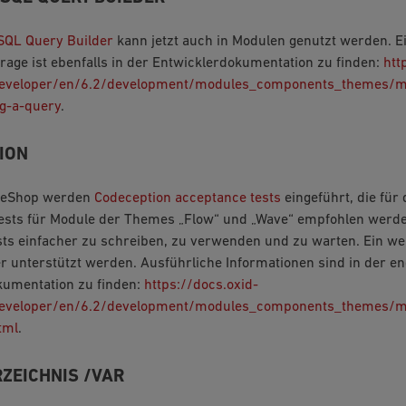
SQL Query Builder
kann jetzt auch in Modulen genutzt werden. Ei
age ist ebenfalls in der Entwicklerdokumentation zu finden:
htt
developer/en/6.2/development/modules_components_themes/m
g-a-query
.
ION
 eShop werden
Codeception acceptance tests
eingeführt, die für
ests für Module der Themes „Flow“ und „Wave“ empfohlen werden
sts einfacher zu schreiben, zu verwenden und zu warten. Ein weit
r unterstützt werden. Ausführliche Informationen sind in der e
kumentation zu finden:
https://docs.oxid-
eveloper/en/6.2/development/modules_components_themes/mo
tml
.
ZEICHNIS /VAR