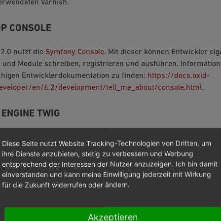
erwendeten Varnish.
OP CONSOLE
2.0 nutzt die
Symfony Console
. Mit dieser können Entwickler e
nd Module schreiben, registrieren und ausführen. Information
chigen Entwicklerdokumentation zu finden:
https://docs.oxid-
eveloper/en/6.2/development/tell_me_about/console.html
.
 ENGINE TWIG
nterstützt
Twig
, ein Symfony Project, als alternative Template En
Diese Seite nutzt Website Tracking-Technologien von Dritten, um
eiden, ob sie Twig anstelle von Smarty in den Templates verwe
ihre Dienste anzubieten, stetig zu verbessern und Werbung
n Smarty auf Twig werden Tools zur Verfügung gestellt.
entsprechend der Interessen der Nutzer anzuzeigen. Ich bin damit
einverstanden und kann meine Einwilligung jederzeit mit Wirkung
für die Zukunft widerrufen oder ändern.
CY INJECTION
jection (DI), ein Entwurfsmuster in der objektorientierten Pro
Akzeptieren