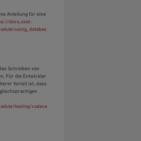
ne Anleitung für eine
ps://docs.oxid-
odule/using_databas
 das Schreiben von
. Für die Entwickler
erer Vorteil ist, dass
nglischsprachigen
dule/testing/codece