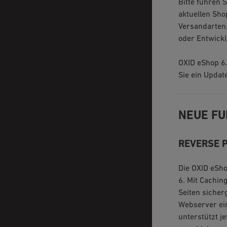
Bitte führen 
aktuellen Sho
Versandarten.
oder Entwick
OXID eShop 6.
Sie ein Update
NEUE FU
REVERSE 
Die OXID eSho
6. Mit Cachin
Seiten sicher
Webserver ein
unterstützt j