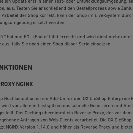
Sie ein Update erst in einer Test- oder Entwicklungsumgebung, ei
ps, aus. Testen Sie anschließend den Bestellprozess sowie Zahl
 Arbeitet der Shop korrekt, kann der Shop im Live-System durch
lungsumgebung ersetzt werden.
0.* hat nun EOL (End of Life) erreicht und wird nicht mehr unters
 aus, falls Sie noch einen Shop dieser Serie einsetzen.
NKTIONEN
PROXY NGINX
p Hochlastoption ist ein Add-On für den OXID eShop Enterprise E
g wird vor allem in Lastspitzen das schnelle Generieren und Aus
gestellt. Das Caching übernimmt ein Reverse Proxy, der vor dem 
gehende Anfragen von Web-Clients verarbeitet. Die OXID eShop 
etzt NGINX Version 1.14.0 und höher als Reverse Proxy und bietet