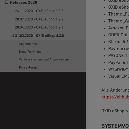
OXID eSho
Releases 2020
OXID eSho
24.11.2020 - OXID eShop 6.2.3
Theme „Fl
28.07.2020 - OXID eShop 6.2.2
Theme „Wa
28.04.2020 - OXID eShop 6.2.1
Amazon Pa
GDPR Opt-
31.03.2020 - OXID eShop 6.2.0
Klarna 5.1
Allgemeines
Paymorrow
Neue Funktionen
PAYONE 1.
Verbesserungen und Anpassungen
PayPal 6.1
Korrekturen
WYSIWIGY 
Visual CMS
Alle Änderun
https://gith
OXID eShop 6
SYSTEMV