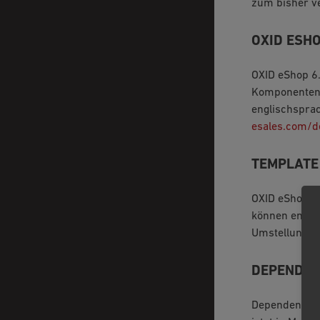
zum bisher v
OXID ESH
OXID eShop 6.
Komponenten u
englischspra
esales.com/d
TEMPLATE
OXID eShop u
können entsch
Umstellung vo
DEPENDEN
Dependency In