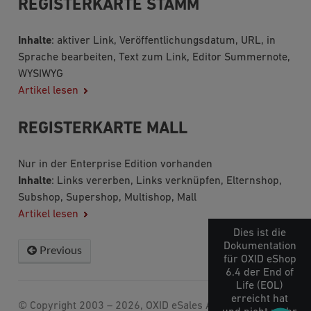
REGISTERKARTE STAMM
Inhalte
: aktiver Link, Veröffentlichungsdatum, URL, in
Sprache bearbeiten, Text zum Link, Editor Summernote,
WYSIWYG
Artikel lesen
REGISTERKARTE MALL
Nur in der Enterprise Edition vorhanden
Inhalte
: Links vererben, Links verknüpfen, Elternshop,
Subshop, Supershop, Multishop, Mall
Artikel lesen
Dies ist die
Dokumentation
Previous
Next
für OXID eShop
6.4 der End of
Life (EOL)
erreicht hat
© Copyright 2003 – 2026, OXID eSales AG.