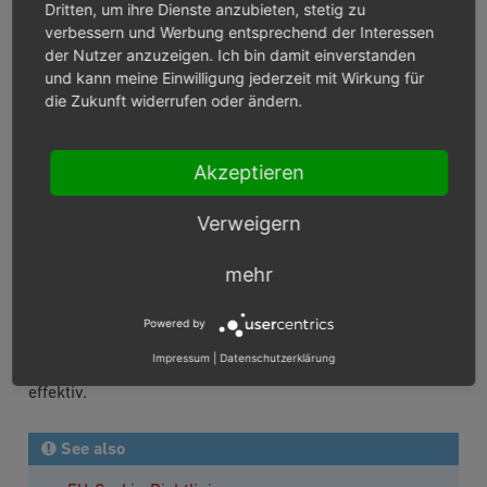
trat allerdings bis heute nicht in Kraft.
Dritten, um ihre Dienste anzubieten, stetig zu
verbessern und Werbung entsprechend der Interessen
der Nutzer anzuzeigen. Ich bin damit einverstanden
Die Datenschutz-Grundverordnung, die seit Mai 2018
und kann meine Einwilligung jederzeit mit Wirkung für
Gesetz ist, verlangt die Nennung der rechtlichen
die Zukunft widerrufen oder ändern.
Grundlagen für Cookies in der Datenschutzerklärung.
Die rechtlichen Grundlagen sind also komplex.
Akzeptieren
Wir empfehlen, sie nach gründlicher Rechtsberatung
Verweigern
und abhängig vom jeweiligen Geschäftsmodell im Shop
umzusetzen.
mehr
Sind die rechtlichen Anforderungen allerdings einmal
Powered by
geklärt, ist die konkrete Umsetzung durch das Modul
Impressum
|
Datenschutzerklärung
und die Consent Management Platform schnell und
effektiv.
See also