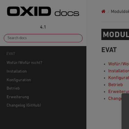
Moduldo
4.1
MODUL
EVAT
EVAT
Wofür/Wofür nicht?
Wofür/Wof
Installatio
Installation
Konfigura
Konfiguration
Betrieb
Betrieb
Erweiteru
Erweiterung
Changelog
Changelog (GitHub)