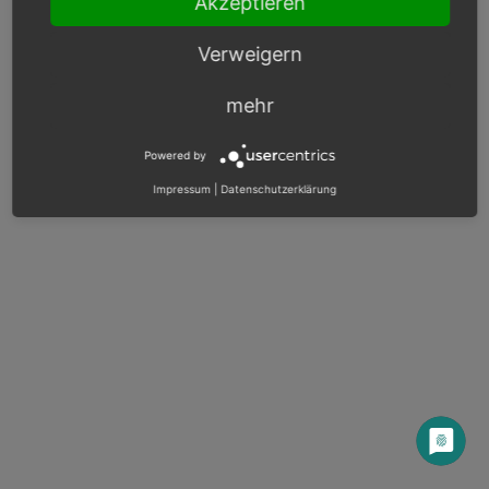
Akzeptieren
Entwicklerinformationen
Verweigern
mehr
© Copyright 2018 - 2026, OXID eSales AG.
Powered by
OXID docs
|
Impressum
|
Datenschutz
|
Kontakt
Impressum
|
Datenschutzerklärung