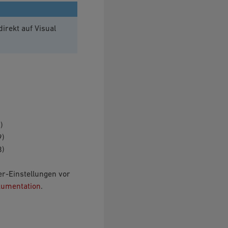
irekt auf Visual
)
9)
8)
er-Einstellungen vor
kumentation
.