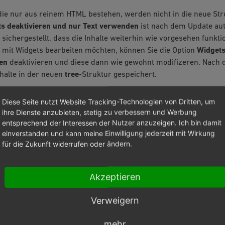
die nur aus reinem HTML bestehen, werden nicht in die neue Stru
s deaktivieren und nur Text verwenden
ist nach dem Update aut
sichergestellt, dass die Inhalte weiterhin wie vorgesehen funkti
r mit Widgets bearbeiten möchten, können Sie die Option
Widgets
en
deaktivieren und diese dann wie gewohnt modifizeren. Nach
halte in der neuen
tree
-Struktur gespeichert.
Diese Seite nutzt Website Tracking-Technologien von Dritten, um
ihre Dienste anzubieten, stetig zu verbessern und Werbung
l zum Widget-Editor wird ein leerer Arbeitsbereich geöffnet. Ih
entsprechend der Interessen der Nutzer anzuzeigen. Ich bin damit
e werden beim Speichern überschrieben. Sichern Sie deshalb unb
einverstanden und kann meine Einwilligung jederzeit mit Wirkung
für die Zukunft widerrufen oder ändern.
alten möchten, bevor Sie den Modus wechseln. Falls der Befehl ni
dies in der Regel durch eine erneute Aktivierung der Module behe
Akzeptieren
UNG VON MEDIEN-IDS
Verweigern
thek 4, eingeführt in OXID eShop 7.4, haben wir Dateipfade im 
mehr