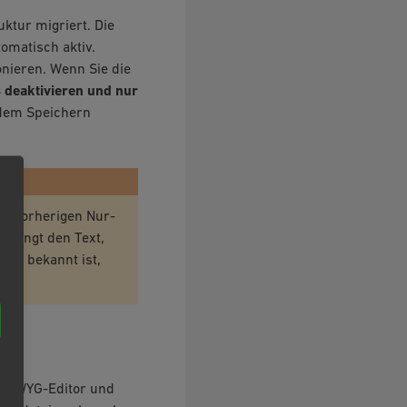
ktur migriert. Die
omatisch aktiv.
onieren. Wenn Sie die
 deaktivieren und nur
 dem Speichern
re vorherigen Nur-
edingt den Text,
cht bekannt ist,
ben.
WYSIWYG-Editor und