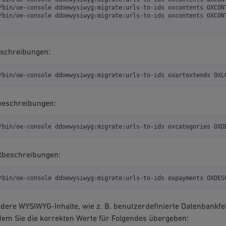
/bin/oe-console
ddoewysiwyg:migrate:urls-to-ids
oxcontents
OXCON
/bin/oe-console
ddoewysiwyg:migrate:urls-to-ids
oxcontents
schreibungen:
/bin/oe-console
ddoewysiwyg:migrate:urls-to-ids
oxartextends
beschreibungen:
/bin/oe-console
ddoewysiwyg:migrate:urls-to-ids
oxcategories
tbeschreibungen:
/bin/oe-console
ddoewysiwyg:migrate:urls-to-ids
oxpayments
dere WYSIWYG-Inhalte, wie z. B. benutzerdefinierte Datenbankfe
dem Sie die korrekten Werte für Folgendes übergeben: