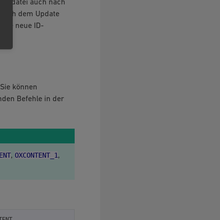
diendatei auch nach
 nach dem Update
 die neue ID-
 Sie können
nden Befehle in der
ENT
OXCONTENT_1
,
,
ENT
