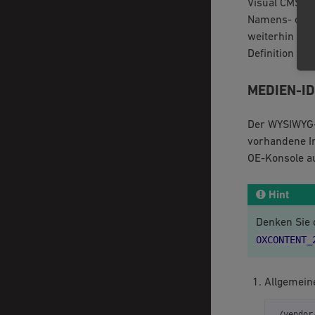
Visual CMS zu
Namens- oder
weiterhin fun
Definition zu
MEDIEN-ID
Der WYSIWYG-E
vorhandene In
OE-Konsole a
Hint
Denken Sie d
OXCONTENT_
Allgemeine
./vendor