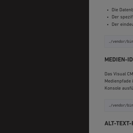
Die Daten
Der spezi
Der eindeu
./vendor/bi
MEDIEN-ID
Das Visual CM
Medienpfade i
Konsole ausf
./vendor/bi
ALT-TEXT-