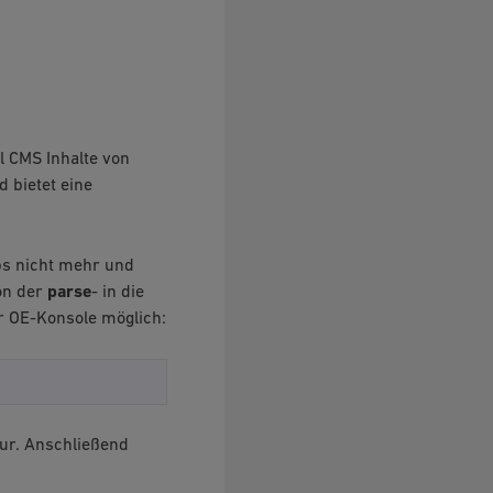
l CMS Inhalte von
d bietet eine
ps nicht mehr und
von der
parse
- in die
er OE-Konsole möglich:
ur. Anschließend