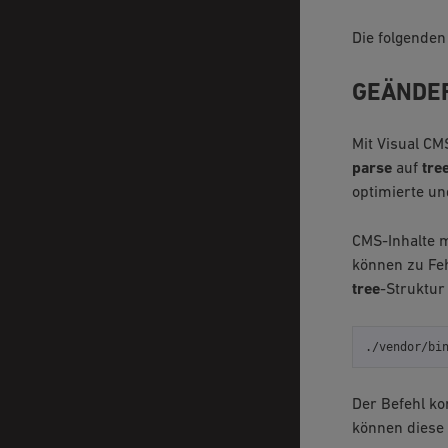
Die folgenden
GEÄNDER
Mit Visual CM
parse
auf
tre
optimierte un
CMS-Inhalte m
können zu Feh
tree
-Struktur
./vendor/bi
Der Befehl kon
können diese 