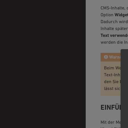
CMS-Inhalte, 
Option
Widget
Dadurch wird 
Inhalte späte
Text verwend
werden die In
Warning
Beim Wechse
Text-Inhalt
den Sie beh
lässt sich 
EINFÜHR
Mit der Media