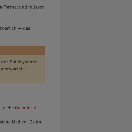
e
Format und müssen
orderlich — das
d des Dateisystems
 unerwartete
 (siehe
Geänderte
(siehe
Medien-IDs im