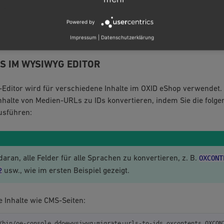
 Medien-IDs geändert. Dadurch wird sichergestellt, dass die Me
 Pfadänderung gefunden wird. Während die Pfaddefinition auch
Powered by
ktioniert, empfehlen wir, vorhandene Inhalte zu konvertieren, um
Impressum
|
Datenschutzerklärung
 verwenden und von den Vorteilen zu profitieren.
S IM WYSIWYG EDITOR
ditor wird für verschiedene Inhalte im OXID eShop verwendet.
halte von Medien-URLs zu IDs konvertieren, indem Sie die folge
usführen:
OXCONT
aran, alle Felder für alle Sprachen zu konvertieren, z. B.
2
usw., wie im ersten Beispiel gezeigt.
 Inhalte wie CMS-Seiten:
/bin/oe-console
ddoewysiwyg:migrate:urls-to-ids
oxcontents
OXCONT