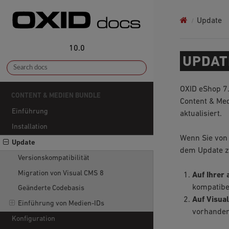
Update
10.0
UPDAT
OXID eShop 7
CONTENT & MEDIEN BUNDLE
Content & Me
Einführung
aktualisiert.
Installation
Wenn Sie von 
Update
dem Update z
Versionskompatibilität
Migration von Visual CMS 8
Auf Ihrer 
kompatibe
Geänderte Codebasis
Auf Visua
Einführung von Medien-IDs
vorhanden
Konfiguration