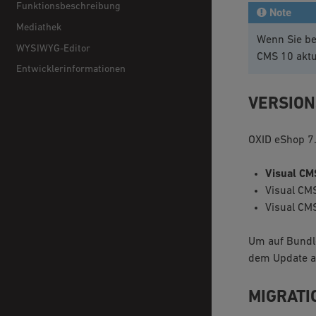
Funktionsbeschreibung
Note
Mediathek
Wenn Sie be
WYSIWYG-Editor
CMS 10 aktu
Entwicklerinformationen
VERSION
OXID eShop 7.
Visual CM
Visual CMS
Visual CMS
Um auf Bundle
dem Update an
MIGRATI