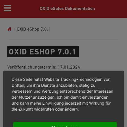
OXID eSales Dokumentation
OXID eShop 7.0.1
OXID ESHOP 7.0.1
Veröffentlichungstermin: 17.01.2024
Diese Seite nutzt Website Tracking-Technologien von
OXID eShop 7.0.1 enthält Korrekturen und kleinere
Dritten, um ihre Dienste anzubieten, stetig zu
Verbesserungen.
verbessern und Werbung entsprechend der Interessen
der Nutzer anzuzeigen. Ich bin damit einverstanden
Weitere Informationen finden Sie in der
Release Note
und kann meine Einwilligung jederzeit mit Wirkung für
OXID eShop 7.0.1
.
die Zukunft widerrufen oder ändern.