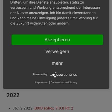
26.03.2024:
OXID eShop 7.0.3
Dritten, um ihre Dienste anzubieten, stetig zu
verbessern und Werbung entsprechend der Interessen
19.03.2024:
OXID eShop Enterprise B2B Edition 7.0.0
der Nutzer anzuzeigen. Ich bin damit einverstanden
27.02.2024:
OXID eShop 7.0.2
und kann meine Einwilligung jederzeit mit Wirkung für
27.02.2024:
OXID eShop 6.5.4
die Zukunft widerrufen oder ändern.
27.02.2024:
OXID eShop 6.4.4
27.02.2024:
OXID eShop 6.3.3
18.01.2024:
OXID eShop Enterprise B2B Edition 6.0.0
Akzeptieren
17.01.2024:
OXID eShop 7.0.1
Verweigern
2023
mehr
01.08.2023:
OXID eShop 6.5.3
Powered by
30.05.2023:
OXID eShop 7.0.0
21.02.2023:
OXID eShop 6.5.2
Impressum
|
Datenschutzerklärung
2022
06.12.2022:
OXID eShop 7.0.0 RC 2