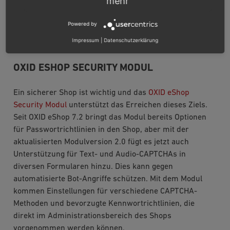
mehr
Bilddateien. Das Tool kann betroffene Bilder verschieben
oder löschen, kommt jedoch auch mit einem Dry-Run-
Powered by
Modus daher, um im ersten Schritt eine Analyse
Impressum
|
Datenschutzerklärung
durchzuführen bevor direkt gelöscht wird.
OXID ESHOP SECURITY MODUL
Ein sicherer Shop ist wichtig und das
OXID eShop
Security Modul
unterstützt das Erreichen dieses Ziels.
Seit OXID eShop 7.2 bringt das Modul bereits Optionen
für Passwortrichtlinien in den Shop, aber mit der
aktualisierten Modulversion 2.0 fügt es jetzt auch
Unterstützung für Text- und Audio-CAPTCHAs in
diversen Formularen hinzu. Dies kann gegen
automatisierte Bot-Angriffe schützen. Mit dem Modul
kommen Einstellungen für verschiedene CAPTCHA-
Methoden und bevorzugte Kennwortrichtlinien, die
direkt im Administrationsbereich des Shops
vorgenommen werden können.