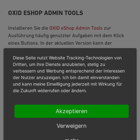
OXID ESHOP ADMIN TOOLS
Installieren Sie die
OXID eShop Admin Tools
zur
Ausführung häufig genutzter Aufgaben mit dem Klick
eines Buttons. In der aktuellen Version kann der
vollständige oder einzelne, spezifische Caches direkt aus
Diese Seite nutzt Website Tracking-Technologien von
dem Administrationsbereich geleert werden. Zusätzlich
Dritten, um ihre Dienste anzubieten, stetig zu
können diese Aufgaben auch über die OXAPI ausgeführt
verbessern und Werbung entsprechend der Interessen
werden. Weitere Funktionen werden kommen und wir
der Nutzer anzuzeigen. Ich bin damit einverstanden
freuen uns von Ihnen zu hören welche Aufgaben Sie
und kann meine Einwilligung jederzeit mit Wirkung für
gerne zukünftig über dieses Tool steuern möchten.
die Zukunft widerrufen oder ändern.
OXID ESHOP CONSISTENCY CHECK TOOL
Akzeptieren
Das neue
OXID eShop Consistency Check Tool
erlaubt
Verweigern
bessere Datenpflege durch Integration von Befehlen zur
Identifikation ungenutzter oder nicht zugewiesener